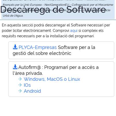
finançats per la Unió Europea - NextGenerationEU - Cofinanciació per el Mecanisme
Descàrrega de Software
de Recuperació i Resiliència (MRR) en el marc de la primera convocatòria del Cicle
Urbà de l'Aigua.
En aquesta secció podrà descarregar el Software necessari per
poder licitar electrònicament. Comprovi
aquí
si compleix els
requisits necessaris per a la instal·lació del programari.
PLYCA-Empresas
Software per a la
gestió del sobre electrònic
Autofirm@ :
Programari per a accés a
l'àrea privada.
Windows, MacOS o Linux
IOs
Android