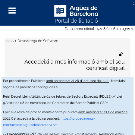
Portal de licitació
Menu
Data i hora oficial:
07/08/2026
07:03h
+01:
>
Inicio
Descàrrega de Software
Accedeixi a més informació amb el seu
certificat digital
Per procediments Publicats
amb anterioritat al 26 d' octubre de 2021
i tramitats
segons les previsions contingudes a:
Reial Decret Llei 3/2020, de 04 de febrer, de Sectors Especials (RDLSE) // Llei
9/2017, de 08 de novembre, de Contractes del Sector Públic (LCSP)
I per a la resta de procediments oberts publicats
amb anterioritat a'l 1 de mar? de
2022
,Cal accedir a la pàgina següent:
https://procediments-
contractacio.aiguesdebarcelona.cat
Els expedients PERTE
del Pla de Recuperació, Transformació i Resiliència estan