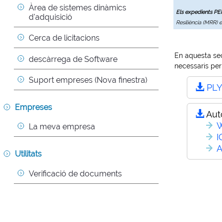
Àrea de sistemes dinàmics 
Els expedients P
d'adquisició
Resiliència (MRR) 
Cerca de licitacions
En aquesta sec
descàrrega de Software
necessaris per 
Suport empreses (Nova finestra)
PL
Empreses
Aut
W
La meva empresa
I
A
Utilitats
Verificació de documents