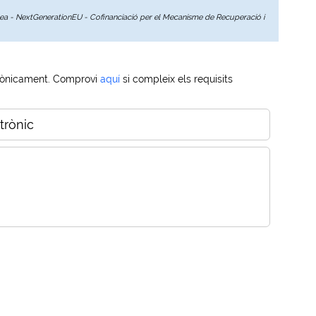
opea - NextGenerationEU - Cofinanciació per el Mecanisme de Recuperació i
trònicament. Comprovi
aquí
si compleix els requisits
trònic