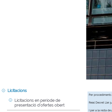
Licitacions
Per procediments
Licitacions en període de 
Reial Decret Llei 
presentació d'ofertes obert
I per a la resta d