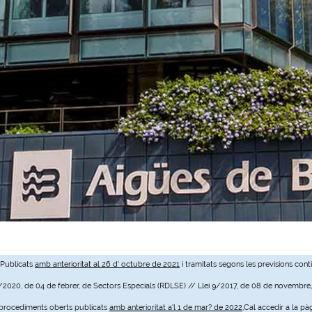
 Publicats
amb anterioritat al 26 d' octubre de 2021
i tramitats segons les previsions cont
3/2020, de 04 de febrer, de Sectors Especials (RDLSE) // Llei 9/2017, de 08 de novembre
e procediments oberts publicats
amb anterioritat a'l 1 de mar? de 2022
,Cal accedir a la pà