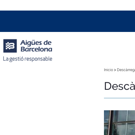
Data i hora oficial:
09/08/2026
08:49h
+01:00 CET
>
Inicio
Descàrrega
Descà