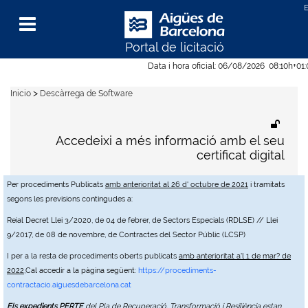
Portal de licitació
Menu
Data i hora oficial:
06/08/2026
08:10h
+01
>
Inicio
Descàrrega de Software
Accedeixi a més informació amb el seu
certificat digital
Per procediments Publicats
amb anterioritat al 26 d' octubre de 2021
i tramitats
segons les previsions contingudes a:
Reial Decret Llei 3/2020, de 04 de febrer, de Sectors Especials (RDLSE) // Llei
9/2017, de 08 de novembre, de Contractes del Sector Públic (LCSP)
I per a la resta de procediments oberts publicats
amb anterioritat a'l 1 de mar? de
2022
,Cal accedir a la pàgina següent:
https://procediments-
contractacio.aiguesdebarcelona.cat
Els expedients PERTE
del Pla de Recuperació, Transformació i Resiliència estan