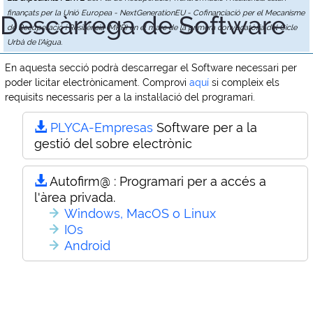
finançats per la Unió Europea - NextGenerationEU - Cofinanciació per el Mecanisme
Descàrrega de Software
de Recuperació i Resiliència (MRR) en el marc de la primera convocatòria del Cicle
Urbà de l'Aigua.
En aquesta secció podrà descarregar el Software necessari per
poder licitar electrònicament. Comprovi
aquí
si compleix els
requisits necessaris per a la instal·lació del programari.
PLYCA-Empresas
Software per a la
gestió del sobre electrònic
Autofirm@ :
Programari per a accés a
l'àrea privada.
Windows, MacOS o Linux
IOs
Android