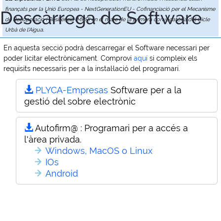
finançats per la Unió Europea - NextGenerationEU - Cofinanciació per el Mecanisme
Descàrrega de Software
de Recuperació i Resiliència (MRR) en el marc de la primera convocatòria del Cicle
Urbà de l'Aigua.
En aquesta secció podrà descarregar el Software necessari per
poder licitar electrònicament. Comprovi
aquí
si compleix els
requisits necessaris per a la instal·lació del programari.
PLYCA-Empresas
Software per a la
gestió del sobre electrònic
Autofirm@ :
Programari per a accés a
l'àrea privada.
Windows, MacOS o Linux
IOs
Android