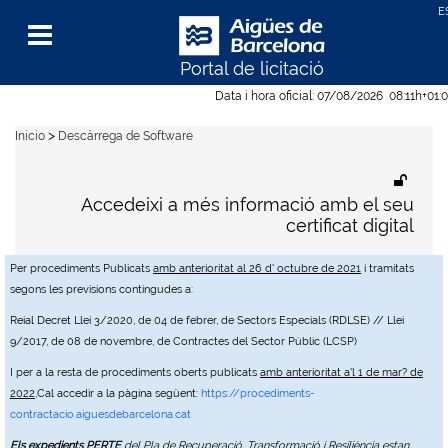
Portal de licitació
Menu
Data i hora oficial:
07/08/2026
08:11h
+01:
>
Inicio
Descàrrega de Software
Accedeixi a més informació amb el seu
certificat digital
Per procediments Publicats
amb anterioritat al 26 d' octubre de 2021
i tramitats
segons les previsions contingudes a:
Reial Decret Llei 3/2020, de 04 de febrer, de Sectors Especials (RDLSE) // Llei
9/2017, de 08 de novembre, de Contractes del Sector Públic (LCSP)
I per a la resta de procediments oberts publicats
amb anterioritat a'l 1 de mar? de
2022
,Cal accedir a la pàgina següent:
https://procediments-
contractacio.aiguesdebarcelona.cat
Els expedients PERTE
del Pla de Recuperació, Transformació i Resiliència estan