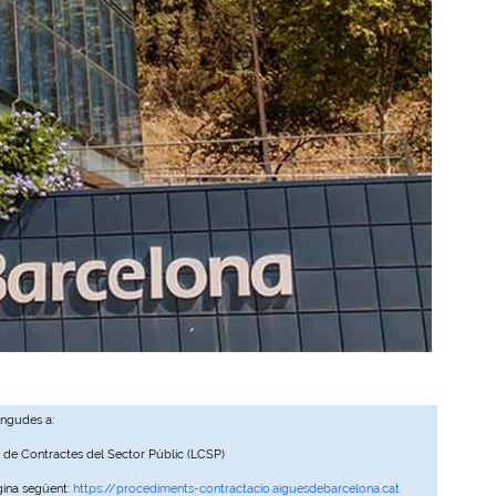
ingudes a:
, de Contractes del Sector Públic (LCSP)
gina següent:
https://procediments-contractacio.aiguesdebarcelona.cat