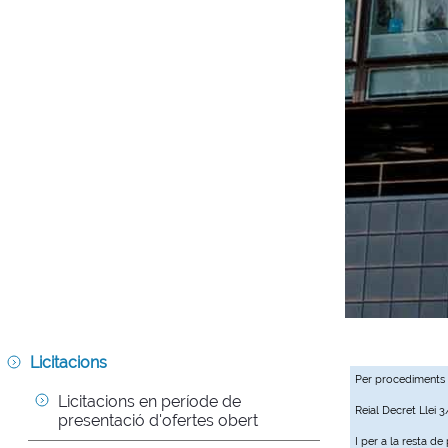
Licitacions
Per procediments
Licitacions en període de 
Reial Decret Llei 
presentació d'ofertes obert
I per a la resta d