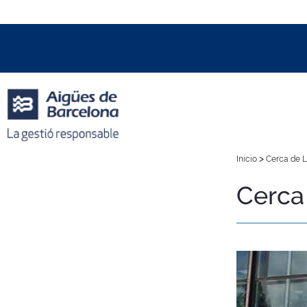
Data i hora oficial:
07/08/2026
05:13h
+01:00 CET
>
Inicio
Cerca de L
Cerca 