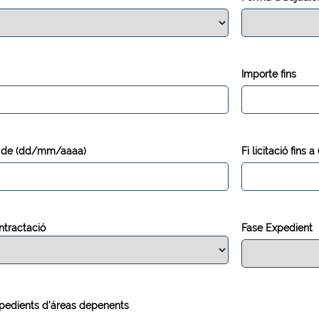
Importe fins
es de (dd/mm/aaaa)
Fi licitació fin
ntractació
Fase Expedient
pedients d'áreas depenents