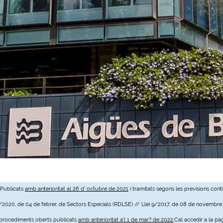
 Publicats
amb anterioritat al 26 d' octubre de 2021
i tramitats segons les previsions cont
3/2020, de 04 de febrer, de Sectors Especials (RDLSE) // Llei 9/2017, de 08 de novembre
e procediments oberts publicats
amb anterioritat a'l 1 de mar? de 2022
,Cal accedir a la pà