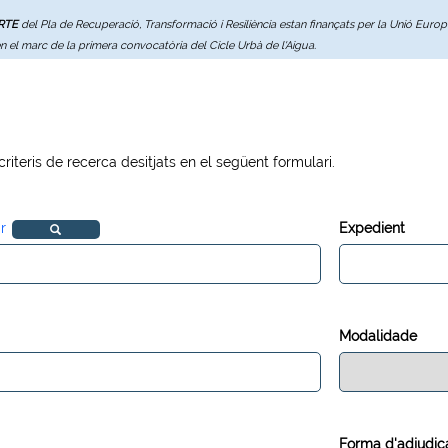
ERTE
del Pla de Recuperació, Transformació i Resiliència estan finançats per la Unió Eur
en el marc de la primera convocatòria del Cicle Urbà de l'Aigua.
 criteris de recerca desitjats en el següent formulari.
r
Expedient
Modalidade
Forma d'adjudic