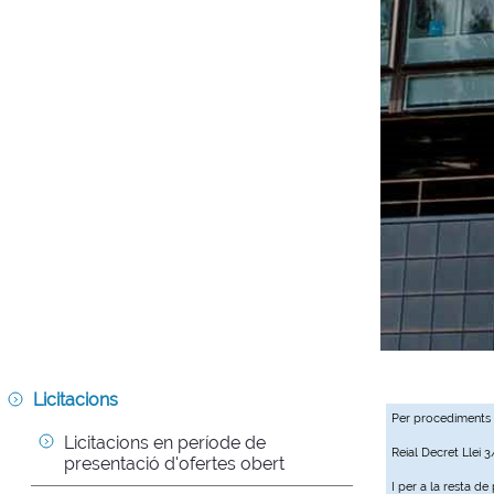
Licitacions
Per procediments
Licitacions en període de 
Reial Decret Llei 
presentació d'ofertes obert
I per a la resta d