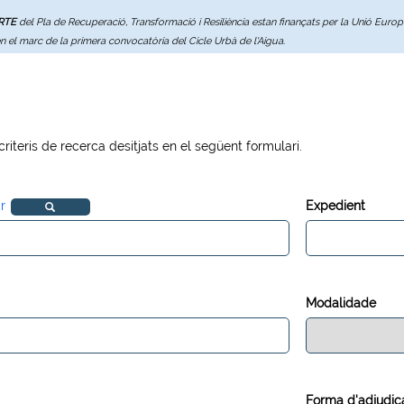
ERTE
del Pla de Recuperació, Transformació i Resiliència estan finançats per la Unió Eur
en el marc de la primera convocatòria del Cicle Urbà de l'Aigua.
 criteris de recerca desitjats en el següent formulari.
r
Expedient
Modalidade
Forma d'adjudic