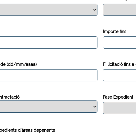
Importe fins
es de (dd/mm/aaaa)
Fi licitació fin
ntractació
Fase Expedient
pedients d'áreas depenents