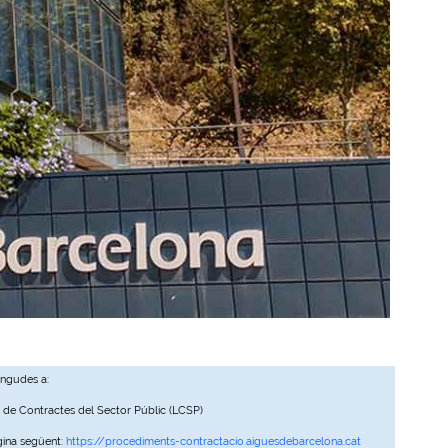
ingudes a:
, de Contractes del Sector Públic (LCSP)
gina següent:
https://procediments-contractacio.aiguesdebarcelona.cat