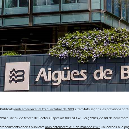
 Publicats
amb anterioritat al 26 d' octubre de 2021
i tramitats segons les previsions cont
3/2020, de 04 de febrer, de Sectors Especials (RDLSE) // Llei 9/2017, de 08 de novembre
e procediments oberts publicats
amb anterioritat a'l 1 de mar? de 2022
,Cal accedir a la pà