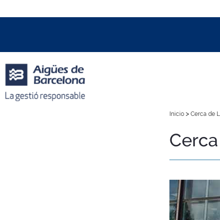
Data i hora oficial:
06/08/2026
13:03h
+01:00 CET
>
Inicio
Cerca de L
Cerca 