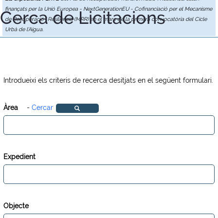
finançats per la Unió Europea - NextGenerationEU - Cofinanciació per el Mecanisme
Cerca de Licitacions
de Recuperació i Resiliència (MRR) en el marc de la primera convocatòria del Cicle
Urbà de l'Aigua.
Introdueixi els criteris de recerca desitjats en el següent formulari.
Àrea
-
Cercar
Expedient
Objecte