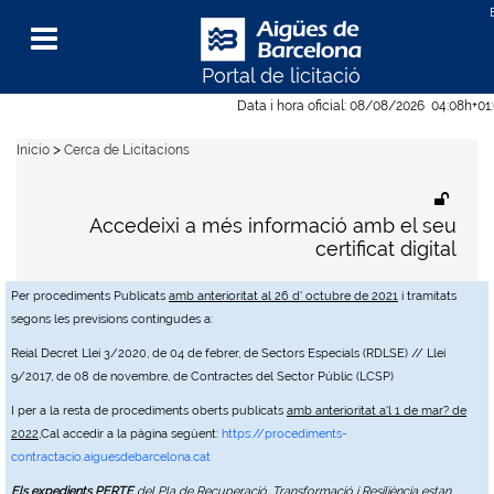
Portal de licitació
Menu
Data i hora oficial:
08/08/2026
04:08h
+01
>
Inicio
Cerca de Licitacions
Accedeixi a més informació amb el seu
certificat digital
Per procediments Publicats
amb anterioritat al 26 d' octubre de 2021
i tramitats
segons les previsions contingudes a:
Reial Decret Llei 3/2020, de 04 de febrer, de Sectors Especials (RDLSE) // Llei
9/2017, de 08 de novembre, de Contractes del Sector Públic (LCSP)
I per a la resta de procediments oberts publicats
amb anterioritat a'l 1 de mar? de
2022
,Cal accedir a la pàgina següent:
https://procediments-
contractacio.aiguesdebarcelona.cat
Els expedients PERTE
del Pla de Recuperació, Transformació i Resiliència estan