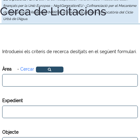
finançats per la Unió Europea - NextGenerationEU - Cofinanciació per el Mecanisme
Cerca de Licitacions
de Recuperació i Resiliència (MRR) en el marc de la primera convocatòria del Cicle
Urbà de l'Aigua.
Introdueixi els criteris de recerca desitjats en el següent formulari.
Àrea
-
Cercar
Expedient
Objecte