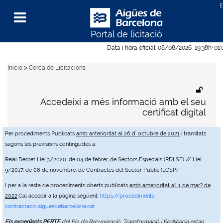
Portal de licitació
Menu
Data i hora oficial:
08/08/2026
19:38h
+01
>
Inicio
Cerca de Licitacions
Accedeixi a més informació amb el seu
certificat digital
Per procediments Publicats
amb anterioritat al 26 d' octubre de 2021
i tramitats
segons les previsions contingudes a:
Reial Decret Llei 3/2020, de 04 de febrer, de Sectors Especials (RDLSE) // Llei
9/2017, de 08 de novembre, de Contractes del Sector Públic (LCSP)
I per a la resta de procediments oberts publicats
amb anterioritat a'l 1 de mar? de
2022
,Cal accedir a la pàgina següent:
https://procediments-
contractacio.aiguesdebarcelona.cat
Els expedients PERTE
del Pla de Recuperació, Transformació i Resiliència estan