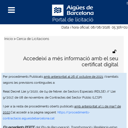
Portal de licitació
Menu
Data i hora oficial:
08/08/2026
05:30h
+01
>
Inicio
Cerca de Licitacions
Accedeixi a més informació amb el seu
certificat digital
Per procediments Publicats
amb anterioritat al 26 d' octubre de 2021
i tramitats
segons les previsions contingudes a:
Reial Decret Llei 3/2020, de 04 de febrer, de Sectors Especials (RDLSE) // Llei
9/2017, de 08 de novembre, de Contractes del Sector Públic (LCSP)
I per a la resta de procediments oberts publicats
amb anterioritat a'l 1 de mar? de
2022
,Cal accedir a la pàgina següent:
https://procediments-
contractacio.aiguesdebarcelona.cat
Els expedients PERTE
del Pla de Recuperació, Transformació i Resiliència estan