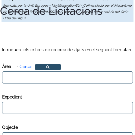
finançats per la Unió Europea - NextGenerationEU - Cofinanciació per el Mecanisme
Cerca de Licitacions
de Recuperació i Resiliència (MRR) en el marc de la primera convocatòria del Cicle
Urbà de l'Aigua.
Introdueixi els criteris de recerca desitjats en el següent formulari.
Àrea
-
Cercar
Expedient
Objecte