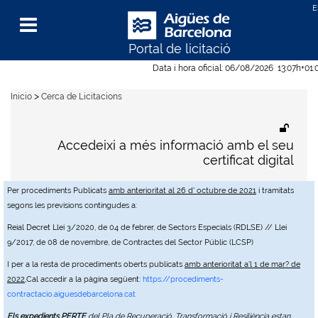
Portal de licitació
Menu
Data i hora oficial:
06/08/2026
13:07h
+01:
>
Inicio
Cerca de Licitacions
Accedeixi a més informació amb el seu
certificat digital
Per procediments Publicats
amb anterioritat al 26 d' octubre de 2021
i tramitats
segons les previsions contingudes a:
Reial Decret Llei 3/2020, de 04 de febrer, de Sectors Especials (RDLSE) // Llei
9/2017, de 08 de novembre, de Contractes del Sector Públic (LCSP)
I per a la resta de procediments oberts publicats
amb anterioritat a'l 1 de mar? de
2022
,Cal accedir a la pàgina següent:
https://procediments-
contractacio.aiguesdebarcelona.cat
Els expedients PERTE
del Pla de Recuperació, Transformació i Resiliència estan