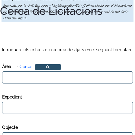
finançats per la Unió Europea - NextGenerationEU - Cofinanciació per el Mecanisme
Cerca de Licitacions
de Recuperació i Resiliència (MRR) en el marc de la primera convocatòria del Cicle
Urbà de l'Aigua.
Introdueixi els criteris de recerca desitjats en el següent formulari.
Àrea
-
Cercar
Expedient
Objecte