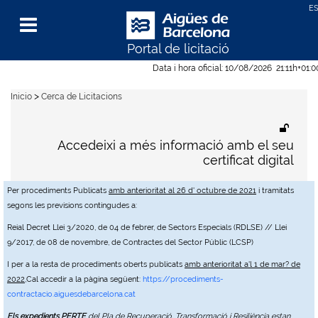
Portal de licitació
Menu
Data i hora oficial:
10/08/2026
21:11h
+01:
>
Inicio
Cerca de Licitacions
Accedeixi a més informació amb el seu
certificat digital
Per procediments Publicats
amb anterioritat al 26 d' octubre de 2021
i tramitats
segons les previsions contingudes a:
Reial Decret Llei 3/2020, de 04 de febrer, de Sectors Especials (RDLSE) // Llei
9/2017, de 08 de novembre, de Contractes del Sector Públic (LCSP)
I per a la resta de procediments oberts publicats
amb anterioritat a'l 1 de mar? de
2022
,Cal accedir a la pàgina següent:
https://procediments-
contractacio.aiguesdebarcelona.cat
Els expedients PERTE
del Pla de Recuperació, Transformació i Resiliència estan