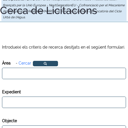
finançats per la Unió Europea - NextGenerationEU - Cofinanciació per el Mecanisme
Cerca de Licitacions
de Recuperació i Resiliència (MRR) en el marc de la primera convocatòria del Cicle
Urbà de l'Aigua.
Introdueixi els criteris de recerca desitjats en el següent formulari.
Àrea
-
Cercar
Expedient
Objecte