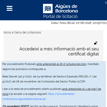
Portal de licitació
Menu
Data i hora oficial:
07/08/2026
22:05h
+01:
>
Inicio
Cerca de Licitacions
Accedeixi a més informació amb el seu
certificat digital
Per procediments Publicats
amb anterioritat al 26 d' octubre de 2021
i tramitats
segons les previsions contingudes a:
Reial Decret Llei 3/2020, de 04 de febrer, de Sectors Especials (RDLSE) // Llei
9/2017, de 08 de novembre, de Contractes del Sector Públic (LCSP)
I per a la resta de procediments oberts publicats
amb anterioritat a'l 1 de mar? de
2022
,Cal accedir a la pàgina següent:
https://procediments-
contractacio.aiguesdebarcelona.cat
Els expedients PERTE
del Pla de Recuperació, Transformació i Resiliència estan