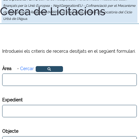
finançats per la Unió Europea - NextGenerationEU - Cofinanciació per el Mecanisme
Cerca de Licitacions
de Recuperació i Resiliència (MRR) en el marc de la primera convocatòria del Cicle
Urbà de l'Aigua.
Introdueixi els criteris de recerca desitjats en el següent formulari.
Àrea
-
Cercar
Expedient
Objecte