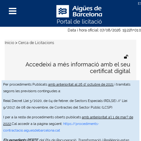
Portal de licitació
Menu
Data i hora oficial:
07/08/2026
19:22h
+01:
>
Inicio
Cerca de Licitacions
Accedeixi a més informació amb el seu
certificat digital
Per procediments Publicats
amb anterioritat al 26 d' octubre de 2021
i tramitats
segons les previsions contingudes a:
Reial Decret Llei 3/2020, de 04 de febrer, de Sectors Especials (RDLSE) // Llei
9/2017, de 08 de novembre, de Contractes del Sector Públic (LCSP)
I per a la resta de procediments oberts publicats
amb anterioritat a'l 1 de mar? de
2022
,Cal accedir a la pàgina següent:
https://procediments-
contractacio.aiguesdebarcelona.cat
Els expedients PERTE
del Pla de Recuperació, Transformació i Resiliència estan