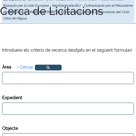
finançats per la Unió Europea - NextGenerationEU - Cofinanciació per el Mecanisme
Cerca de Licitacions
de Recuperació i Resiliència (MRR) en el marc de la primera convocatòria del Cicle
Urbà de l'Aigua.
Introdueixi els criteris de recerca desitjats en el següent formulari.
Àrea
-
Cercar
Expedient
Objecte