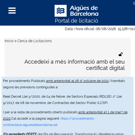
Portal de licitació
Menu
Data i hora oficial:
08/08/2026
15:58h
+01
>
Inicio
Cerca de Licitacions
Accedeixi a més informació amb el seu
certificat digital
Per procediments Publicats
amb anterioritat al 26 d' octubre de 2021
i tramitats
segons les previsions contingudes a:
Reial Decret Llei 3/2020, de 04 de febrer, de Sectors Especials (RDLSE) // Llei
9/2017, de 08 de novembre, de Contractes del Sector Públic (LCSP)
I per a la resta de procediments oberts publicats
amb anterioritat a'l 1 de mar? de
2022
,Cal accedir a la pàgina següent:
https://procediments-
contractacio.aiguesdebarcelona.cat
Els expedients PERTE
del Pla de Recuperació, Transformació i Resiliència estan