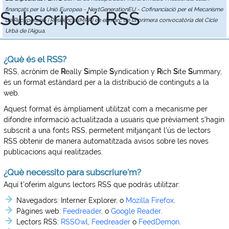
finançats per la Unió Europea - NextGenerationEU - Cofinanciació per el Mecanisme
Subscripció RSS
de Recuperació i Resiliència (MRR) en el marc de la primera convocatòria del Cicle
Urbà de l'Aigua.
¿Què és el RSS?
RSS, acrònim de
R
eally
S
imple
S
yndication y
R
ich
S
ite
S
ummary,
és un format estàndard per a la distribució de continguts a la
web.
Aquest format és àmpliament utilitzat com a mecanisme per
difondre informació actualitzada a usuaris que prèviament s'hagin
subscrit a una fonts RSS, permetent mitjançant l'ús de lectors
RSS obtenir de manera automatitzada avisos sobre les noves
publicacions aquí realitzades.
¿Què necessito para subscriure'm?
Aquí t'oferim alguns lectors RSS que podràs utilitzar:
Navegadors:
Interner Explorer, o
Mozilla Firefox
.
Pàgines web:
Feedreader
, o
Google Reader
.
Lectors RSS:
RSSOwl
,
Feedreader
o
FeedDemon
.