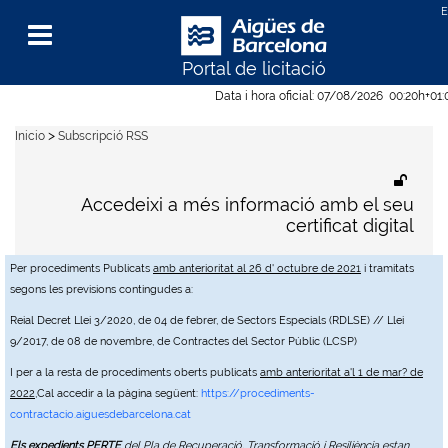
Portal de licitació
Menu
Data i hora oficial:
07/08/2026
00:20h
+01
>
Inicio
Subscripció RSS
Accedeixi a més informació amb el seu
certificat digital
Per procediments Publicats
amb anterioritat al 26 d' octubre de 2021
i tramitats
segons les previsions contingudes a:
Reial Decret Llei 3/2020, de 04 de febrer, de Sectors Especials (RDLSE) // Llei
9/2017, de 08 de novembre, de Contractes del Sector Públic (LCSP)
I per a la resta de procediments oberts publicats
amb anterioritat a'l 1 de mar? de
2022
,Cal accedir a la pàgina següent:
https://procediments-
contractacio.aiguesdebarcelona.cat
Els expedients PERTE
del Pla de Recuperació, Transformació i Resiliència estan