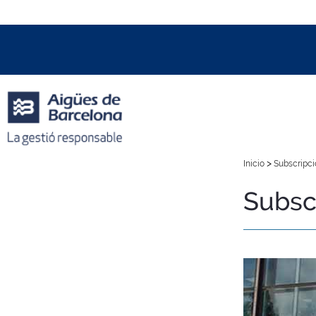
Data i hora oficial:
06/08/2026
16:54h
+01:00 CET
>
Inicio
Subscripci
Subsc