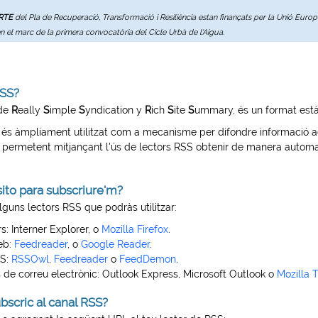
ERTE
del Pla de Recuperació, Transformació i Resiliència estan finançats per la Unió Eur
en el marc de la primera convocatòria del Cicle Urbà de l'Aigua.
RSS?
 de
R
eally
S
imple
S
yndication y
R
ich
S
ite
S
ummary, és un format estàn
és àmpliament utilitzat com a mecanisme per difondre informació ac
 permetent mitjançant l'ús de lectors RSS obtenir de manera automa
ito para subscriure'm?
lguns lectors RSS que podràs utilitzar:
s:
Interner Explorer, o
Mozilla Firefox
.
eb:
Feedreader
, o
Google Reader
.
S:
RSSOwl
,
Feedreader
o
FeedDemon
.
de correu electrònic:
Outlook Express, Microsoft Outlook o
Mozilla 
scric al canal RSS?