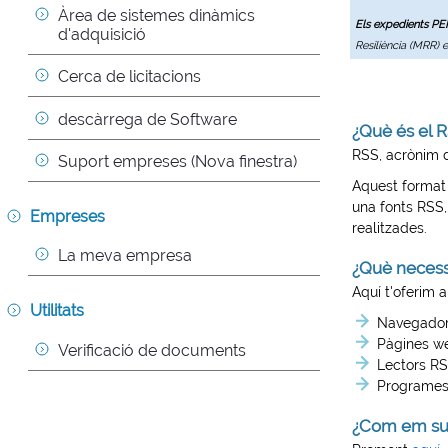
Àrea de sistemes dinàmics 
Els expedients P
d'adquisició
Resiliència (MRR) 
Cerca de licitacions
descàrrega de Software
¿Què és el 
RSS, acrònim
Suport empreses (Nova finestra)
Aquest format 
una fonts RSS,
Empreses
realitzades.
La meva empresa
¿Què necess
Aquí t'oferim a
Utilitats
Navegador
Pàgines w
Verificació de documents
Lectors RS
Programes 
¿Com em sub