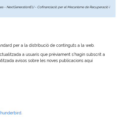
opea - NextGenerationEU - Cofinanciació per el Mecanisme de Recuperació i
dard per a la distribució de continguts a la web.
tualitzada a usuaris que prèviament s'hagin subscrit a
titzada avisos sobre les noves publicacions aquí
Thunderbird
.