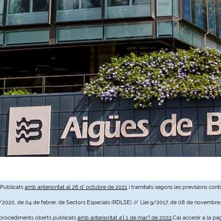
 Publicats
amb anterioritat al 26 d' octubre de 2021
i tramitats segons les previsions cont
3/2020, de 04 de febrer, de Sectors Especials (RDLSE) // Llei 9/2017, de 08 de novembre
e procediments oberts publicats
amb anterioritat a'l 1 de mar? de 2022
,Cal accedir a la pà