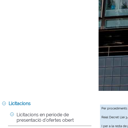
Licitacions
Per procediments
Licitacions en període de 
Reial Decret Llei 
presentació d'ofertes obert
I per a la resta d