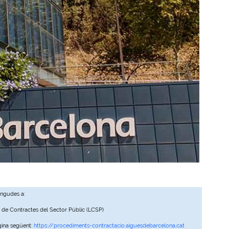
ingudes a:
, de Contractes del Sector Públic (LCSP)
gina següent:
https://procediments-contractacio.aiguesdebarcelona.cat