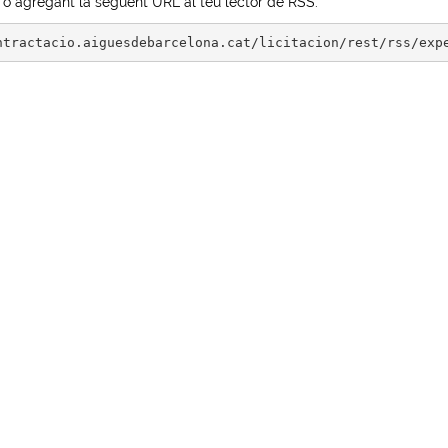
 o agregant la següent URL al teu lector de RSS:
ntractacio.aiguesdebarcelona.cat/licitacion/rest/rss/exp