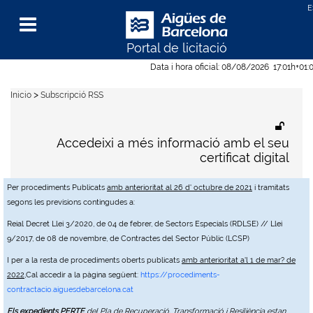
Portal de licitació
Menu
Data i hora oficial:
08/08/2026
17:01h
+01:
>
Inicio
Subscripció RSS
Accedeixi a més informació amb el seu
certificat digital
Per procediments Publicats
amb anterioritat al 26 d' octubre de 2021
i tramitats
segons les previsions contingudes a:
Reial Decret Llei 3/2020, de 04 de febrer, de Sectors Especials (RDLSE) // Llei
9/2017, de 08 de novembre, de Contractes del Sector Públic (LCSP)
I per a la resta de procediments oberts publicats
amb anterioritat a'l 1 de mar? de
2022
,Cal accedir a la pàgina següent:
https://procediments-
contractacio.aiguesdebarcelona.cat
Els expedients PERTE
del Pla de Recuperació, Transformació i Resiliència estan