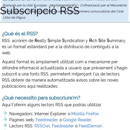
finançats per la Unió Europea - NextGenerationEU - Cofinanciació per el Mecanisme
Subscripció RSS
de Recuperació i Resiliència (MRR) en el marc de la primera convocatòria del Cicle
Urbà de l'Aigua.
¿Què és el RSS?
RSS, acrònim de
R
eally
S
imple
S
yndication y
R
ich
S
ite
S
ummary,
és un format estàndard per a la distribució de continguts a la
web.
Aquest format és àmpliament utilitzat com a mecanisme per
difondre informació actualitzada a usuaris que prèviament s'hagin
subscrit a una fonts RSS, permetent mitjançant l'ús de lectors
RSS obtenir de manera automatitzada avisos sobre les noves
publicacions aquí realitzades.
¿Què necessito para subscriure'm?
Aquí t'oferim alguns lectors RSS que podràs utilitzar:
Navegadors:
Interner Explorer, o
Mozilla Firefox
.
Pàgines web:
Feedreader
, o
Google Reader
.
Lectors RSS:
RSSOwl
,
Feedreader
o
FeedDemon
.