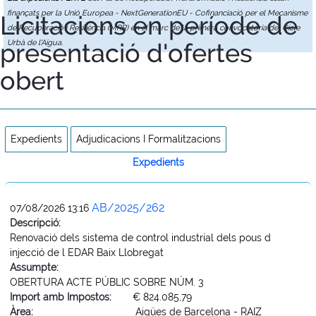
finançats per la Unió Europea - NextGenerationEU - Cofinanciació per el Mecanisme
Licitacions en període de
de Recuperació i Resiliència (MRR) en el marc de la primera convocatòria del Cicle
presentació d'ofertes
Urbà de l'Aigua.
obert
Expedients
Adjudicacions I Formalitzacions
Expedients
AB/2025/262
07/08/2026 13:16
Descripció:
Renovació dels sistema de control industrial dels pous d
injecció de l EDAR Baix Llobregat
Assumpte:
OBERTURA ACTE PÚBLIC SOBRE NÚM. 3
Import amb Impostos:
€ 824.085,79
Àrea:
Aigües de Barcelona - RAIZ