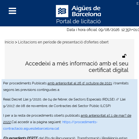
Portal de licitació
Menu
Data i hora oficial:
09/08/2026
12:35h
+01:
>
Inicio
Licitacions en període de presentació d'ofertes obert
Accedeixi a més informació amb el seu
certificat digital
Per procediments Publicats
amb anterioritat al 26 d' octubre de 2021
i tramitats
segons les previsions contingudes a:
Reial Decret Llei 3/2020, de 04 de febrer, de Sectors Especials (RDLSE) // Llei
9/2017, de 08 de novembre, de Contractes del Sector Públic (LCSP)
I per a la resta de procediments oberts publicats
amb anterioritat a'l 1 de mar? de
2022
,Cal accedir a la pàgina següent:
https://procediments-
contractacio.aiguesdebarcelona.cat
Els expedients PERTE
del Pla de Recuperació, Transformació i Resiliència estan