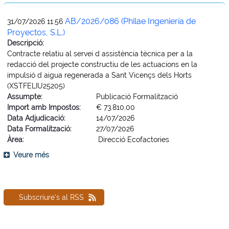
AB/2026/086 (Philae Ingeniería de
31/07/2026 11:56
Proyectos, S.L.)
Descripció:
Contracte relatiu al servei d assistència tècnica per a la
redacció del projecte constructiu de les actuacions en la
impulsió d aigua regenerada a Sant Vicençs dels Horts
(XSTFELIU25205)
Assumpte:
Publicació Formalització
Import amb Impostos:
€ 73.810,00
Data Adjudicació:
14/07/2026
Data Formalització:
27/07/2026
Àrea:
Direcció Ecofactories
Veure més
Subscriure's al RSS