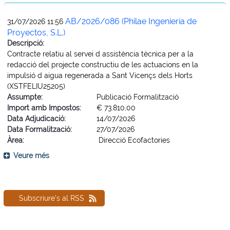
AB/2026/086 (Philae Ingeniería de
31/07/2026 11:56
Proyectos, S.L.)
Descripció:
Contracte relatiu al servei d assistència tècnica per a la
redacció del projecte constructiu de les actuacions en la
impulsió d aigua regenerada a Sant Vicençs dels Horts
(XSTFELIU25205)
Assumpte:
Publicació Formalització
Import amb Impostos:
€ 73.810,00
Data Adjudicació:
14/07/2026
Data Formalització:
27/07/2026
Àrea:
Direcció Ecofactories
Veure més
Subscriure's al RSS