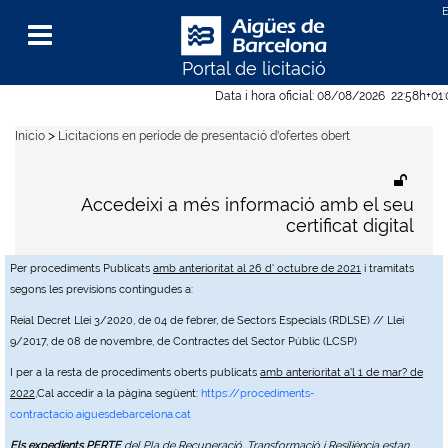
Portal de licitació
Menu
Data i hora oficial:
08/08/2026
22:58h
+01
>
Inicio
Licitacions en període de presentació d'ofertes obert
Accedeixi a més informació amb el seu
certificat digital
Per procediments Publicats
amb anterioritat al 26 d' octubre de 2021
i tramitats
segons les previsions contingudes a:
Reial Decret Llei 3/2020, de 04 de febrer, de Sectors Especials (RDLSE) // Llei
9/2017, de 08 de novembre, de Contractes del Sector Públic (LCSP)
I per a la resta de procediments oberts publicats
amb anterioritat a'l 1 de mar? de
2022
,Cal accedir a la pàgina següent:
https://procediments-
contractacio.aiguesdebarcelona.cat
Els expedients PERTE
del Pla de Recuperació, Transformació i Resiliència estan