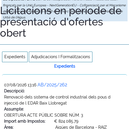
finançats per la Unió Europea - NextGenerationEU - Cofinanciació per el Mecanisme
Licitacions en període de
de Recuperació i Resiliència (MRR) en el marc de la primera convocatòria del Cicle
presentació d'ofertes
Urbà de l'Aigua.
obert
Expedients
Adjudicacions I Formalitzacions
Expedients
AB/2025/262
07/08/2026 13:16
Descripció:
Renovació dels sistema de control industrial dels pous d
injecció de l EDAR Baix Llobregat
Assumpte:
OBERTURA ACTE PÚBLIC SOBRE NÚM. 3
Import amb Impostos:
€ 824.085,79
Àrea:
Aigües de Barcelona - RAIZ