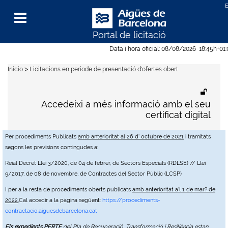
Portal de licitació
Menu
Data i hora oficial:
08/08/2026
18:45h
+01
>
Inicio
Licitacions en període de presentació d'ofertes obert
Accedeixi a més informació amb el seu
certificat digital
Per procediments Publicats
amb anterioritat al 26 d' octubre de 2021
i tramitats
segons les previsions contingudes a:
Reial Decret Llei 3/2020, de 04 de febrer, de Sectors Especials (RDLSE) // Llei
9/2017, de 08 de novembre, de Contractes del Sector Públic (LCSP)
I per a la resta de procediments oberts publicats
amb anterioritat a'l 1 de mar? de
2022
,Cal accedir a la pàgina següent:
https://procediments-
contractacio.aiguesdebarcelona.cat
Els expedients PERTE
del Pla de Recuperació, Transformació i Resiliència estan