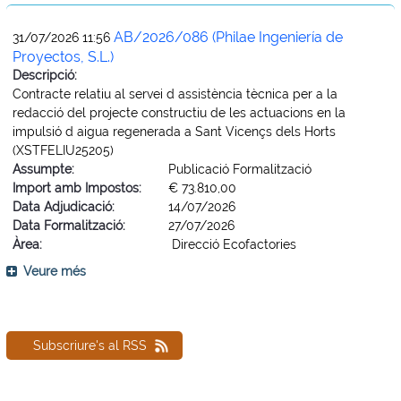
AB/2026/086 (Philae Ingeniería de
31/07/2026 11:56
Proyectos, S.L.)
Descripció:
Contracte relatiu al servei d assistència tècnica per a la
redacció del projecte constructiu de les actuacions en la
impulsió d aigua regenerada a Sant Vicençs dels Horts
(XSTFELIU25205)
Assumpte:
Publicació Formalització
Import amb Impostos:
€ 73.810,00
Data Adjudicació:
14/07/2026
Data Formalització:
27/07/2026
Àrea:
Direcció Ecofactories
Veure més
Subscriure's al RSS