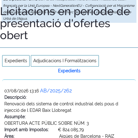
finançats per la Unió Europea - NextGenerationEU - Cofinanciació per el Mecanisme
Licitacions en període de
de Recuperació i Resiliència (MRR) en el marc de la primera convocatòria del Cicle
presentació d'ofertes
Urbà de l'Aigua.
obert
Expedients
Adjudicacions I Formalitzacions
Expedients
AB/2025/262
07/08/2026 13:16
Descripció:
Renovació dels sistema de control industrial dels pous d
injecció de l EDAR Baix Llobregat
Assumpte:
OBERTURA ACTE PÚBLIC SOBRE NÚM. 3
Import amb Impostos:
€ 824.085,79
Àrea:
Aigües de Barcelona - RAIZ