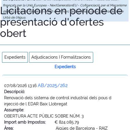
finançats per la Unió Europea - NextGenerationEU - Cofinanciació per el Mecanisme
Licitacions en període de
de Recuperació i Resiliència (MRR) en el marc de la primera convocatòria del Cicle
presentació d'ofertes
Urbà de l'Aigua.
obert
Expedients
Adjudicacions I Formalitzacions
Expedients
AB/2025/262
07/08/2026 13:16
Descripció:
Renovació dels sistema de control industrial dels pous d
injecció de l EDAR Baix Llobregat
Assumpte:
OBERTURA ACTE PÚBLIC SOBRE NÚM. 3
Import amb Impostos:
€ 824.085,79
Àrea:
Aigües de Barcelona - RAIZ