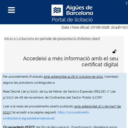
Portal de licitació
Menu
Data i hora oficial:
07/08/2026
22:44h
+01:
>
Inicio
Licitacions en període de presentació d'ofertes obert
Accedeixi a més informació amb el seu
certificat digital
Per procediments Publicats
amb anterioritat al 26 d' octubre de 2021
i tramitats
segons les previsions contingudes a:
Reial Decret Llei 3/2020, de 04 de febrer, de Sectors Especials (RDLSE) // Llei
9/2017, de 08 de novembre, de Contractes del Sector Públic (LCSP)
I per a la resta de procediments oberts publicats
amb anterioritat a'l 1 de mar? de
2022
,Cal accedir a la pàgina següent:
https://procediments-
contractacio.aiguesdebarcelona.cat
Els expedients PERTE
del Pla de Recuperació, Transformació i Resiliència estan