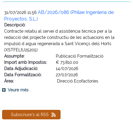
AB/2026/086 (Philae Ingeniería de
31/07/2026 11:56
Proyectos, S.L.)
Descripció:
Contracte relatiu al servei d assistència tècnica per a la
redacció del projecte constructiu de les actuacions en la
impulsió d aigua regenerada a Sant Vicençs dels Horts
(XSTFELIU25205)
Assumpte:
Publicació Formalització
Import amb Impostos:
€ 73.810,00
Data Adjudicació:
14/07/2026
Data Formalització:
27/07/2026
Àrea:
Direcció Ecofactories
Veure més
Subscriure's al RSS