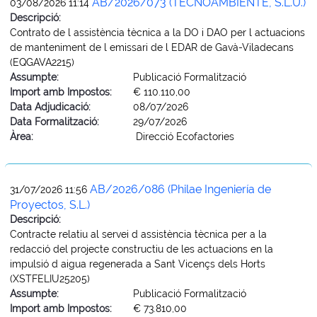
AB/2026/073 (TECNOAMBIENTE, S.L.U.)
03/08/2026 11:14
Descripció:
Contrato de l assistència tècnica a la DO i DAO per l actuacions
de manteniment de l emissari de l EDAR de Gavà-Viladecans
(EQGAVA2215)
Assumpte:
Publicació Formalització
Import amb Impostos:
€ 110.110,00
Data Adjudicació:
08/07/2026
Data Formalització:
29/07/2026
Àrea:
Direcció Ecofactories
AB/2026/086 (Philae Ingeniería de
31/07/2026 11:56
Proyectos, S.L.)
Descripció:
Contracte relatiu al servei d assistència tècnica per a la
redacció del projecte constructiu de les actuacions en la
impulsió d aigua regenerada a Sant Vicençs dels Horts
(XSTFELIU25205)
Assumpte:
Publicació Formalització
Import amb Impostos:
€ 73.810,00