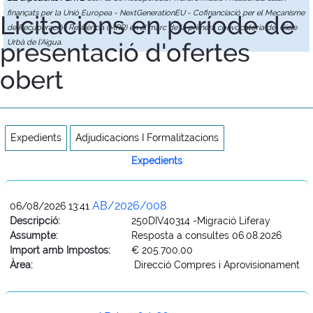
finançats per la Unió Europea - NextGenerationEU - Cofinanciació per el Mecanisme
Licitacions en període de
de Recuperació i Resiliència (MRR) en el marc de la primera convocatòria del Cicle
presentació d'ofertes
Urbà de l'Aigua.
obert
Expedients
Adjudicacions I Formalitzacions
Expedients
AB/2026/008
06/08/2026 13:41
Descripció:
250DIV40314 -Migració Liferay
Assumpte:
Resposta a consultes 06.08.2026
Import amb Impostos:
€ 205.700,00
Àrea:
Direcció Compres i Aprovisionament