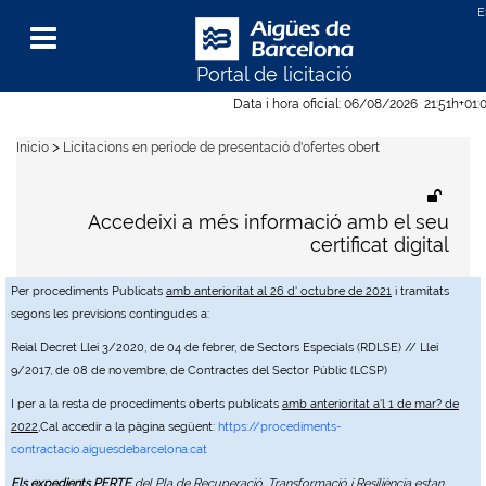
Portal de licitació
Menu
Data i hora oficial:
06/08/2026
21:51h
+01:
>
Inicio
Licitacions en període de presentació d'ofertes obert
Accedeixi a més informació amb el seu
certificat digital
Per procediments Publicats
amb anterioritat al 26 d' octubre de 2021
i tramitats
segons les previsions contingudes a:
Reial Decret Llei 3/2020, de 04 de febrer, de Sectors Especials (RDLSE) // Llei
9/2017, de 08 de novembre, de Contractes del Sector Públic (LCSP)
I per a la resta de procediments oberts publicats
amb anterioritat a'l 1 de mar? de
2022
,Cal accedir a la pàgina següent:
https://procediments-
contractacio.aiguesdebarcelona.cat
Els expedients PERTE
del Pla de Recuperació, Transformació i Resiliència estan