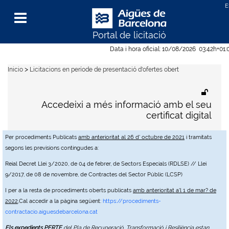
Portal de licitació
Menu
Data i hora oficial:
10/08/2026
03:42h
+01:
>
Inicio
Licitacions en període de presentació d'ofertes obert
Accedeixi a més informació amb el seu
certificat digital
Per procediments Publicats
amb anterioritat al 26 d' octubre de 2021
i tramitats
segons les previsions contingudes a:
Reial Decret Llei 3/2020, de 04 de febrer, de Sectors Especials (RDLSE) // Llei
9/2017, de 08 de novembre, de Contractes del Sector Públic (LCSP)
I per a la resta de procediments oberts publicats
amb anterioritat a'l 1 de mar? de
2022
,Cal accedir a la pàgina següent:
https://procediments-
contractacio.aiguesdebarcelona.cat
Els expedients PERTE
del Pla de Recuperació, Transformació i Resiliència estan