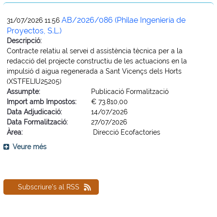
AB/2026/086 (Philae Ingeniería de
31/07/2026 11:56
Proyectos, S.L.)
Descripció:
Contracte relatiu al servei d assistència tècnica per a la
redacció del projecte constructiu de les actuacions en la
impulsió d aigua regenerada a Sant Vicençs dels Horts
(XSTFELIU25205)
Assumpte:
Publicació Formalització
Import amb Impostos:
€ 73.810,00
Data Adjudicació:
14/07/2026
Data Formalització:
27/07/2026
Àrea:
Direcció Ecofactories
Veure més
Subscriure's al RSS