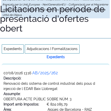
finançats per la Unió Europea - NextGenerationEU - Cofinanciació per el Mecanisme
Licitacions en període de
de Recuperació i Resiliència (MRR) en el marc de la primera convocatòria del Cicle
presentació d'ofertes
Urbà de l'Aigua.
obert
Expedients
Adjudicacions I Formalitzacions
Expedients
AB/2025/262
07/08/2026 13:16
Descripció:
Renovació dels sistema de control industrial dels pous d
injecció de l EDAR Baix Llobregat
Assumpte:
OBERTURA ACTE PÚBLIC SOBRE NÚM. 3
Import amb Impostos:
€ 824.085,79
Àrea:
Aigües de Barcelona - RAIZ