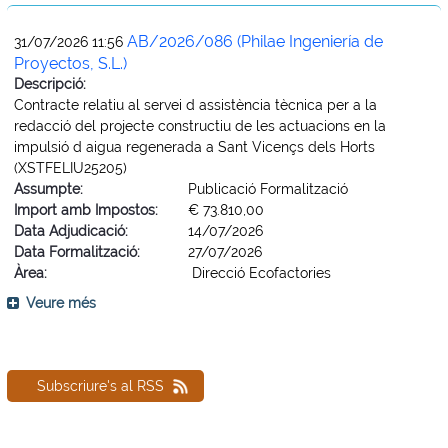
AB/2026/086 (Philae Ingeniería de
31/07/2026 11:56
Proyectos, S.L.)
Descripció:
Contracte relatiu al servei d assistència tècnica per a la
redacció del projecte constructiu de les actuacions en la
impulsió d aigua regenerada a Sant Vicençs dels Horts
(XSTFELIU25205)
Assumpte:
Publicació Formalització
Import amb Impostos:
€ 73.810,00
Data Adjudicació:
14/07/2026
Data Formalització:
27/07/2026
Àrea:
Direcció Ecofactories
Veure més
Subscriure's al RSS