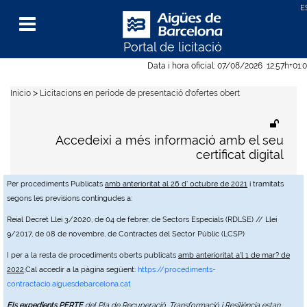
Portal de licitació
Menu
Data i hora oficial:
07/08/2026
12:57h
+01:
>
Inicio
Licitacions en període de presentació d'ofertes obert
Accedeixi a més informació amb el seu
certificat digital
Per procediments Publicats
amb anterioritat al 26 d' octubre de 2021
i tramitats
segons les previsions contingudes a:
Reial Decret Llei 3/2020, de 04 de febrer, de Sectors Especials (RDLSE) // Llei
9/2017, de 08 de novembre, de Contractes del Sector Públic (LCSP)
I per a la resta de procediments oberts publicats
amb anterioritat a'l 1 de mar? de
2022
,Cal accedir a la pàgina següent:
https://procediments-
contractacio.aiguesdebarcelona.cat
Els expedients PERTE
del Pla de Recuperació, Transformació i Resiliència estan