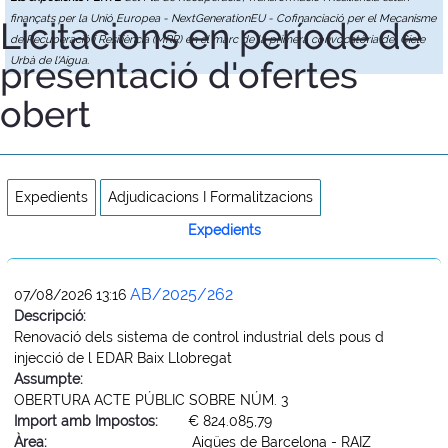
finançats per la Unió Europea - NextGenerationEU - Cofinanciació per el Mecanisme
Licitacions en període de
de Recuperació i Resiliència (MRR) en el marc de la primera convocatòria del Cicle
presentació d'ofertes
Urbà de l'Aigua.
obert
Expedients
Adjudicacions I Formalitzacions
Expedients
AB/2025/262
07/08/2026 13:16
Descripció:
Renovació dels sistema de control industrial dels pous d
injecció de l EDAR Baix Llobregat
Assumpte:
OBERTURA ACTE PÚBLIC SOBRE NÚM. 3
Import amb Impostos:
€ 824.085,79
Àrea:
Aigües de Barcelona - RAIZ