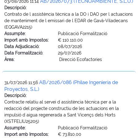
AB/2026/073 (TECNOAMBIENTE, S.L.U.)
03/08/2026 11:14
Descripció:
Contrato de l assistència tècnica a la DO i DAO per l actuacions
de manteniment de l emissari de l EDAR de Gavà-Viladecans
(EQGAVA2215)
Assumpte:
Publicació Formalització
Import amb Impostos:
€ 110.110,00
Data Adjudicació:
08/07/2026
Data Formalització:
29/07/2026
Àrea:
Direcció Ecofactories
AB/2026/086 (Philae Ingeniería de
31/07/2026 11:56
Proyectos, S.L.)
Descripció:
Contracte relatiu al servei d assistència tècnica per a la
redacció del projecte constructiu de les actuacions en la
impulsió d aigua regenerada a Sant Vicençs dels Horts
(XSTFELIU25205)
Assumpte:
Publicació Formalització
Import amb Impostos:
€ 73.810,00