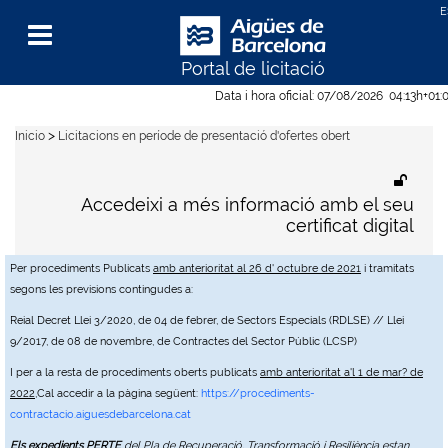
Portal de licitació
Menu
Data i hora oficial:
07/08/2026
04:13h
+01:
>
Inicio
Licitacions en període de presentació d'ofertes obert
Accedeixi a més informació amb el seu
certificat digital
Per procediments Publicats
amb anterioritat al 26 d' octubre de 2021
i tramitats
segons les previsions contingudes a:
Reial Decret Llei 3/2020, de 04 de febrer, de Sectors Especials (RDLSE) // Llei
9/2017, de 08 de novembre, de Contractes del Sector Públic (LCSP)
I per a la resta de procediments oberts publicats
amb anterioritat a'l 1 de mar? de
2022
,Cal accedir a la pàgina següent:
https://procediments-
contractacio.aiguesdebarcelona.cat
Els expedients PERTE
del Pla de Recuperació, Transformació i Resiliència estan