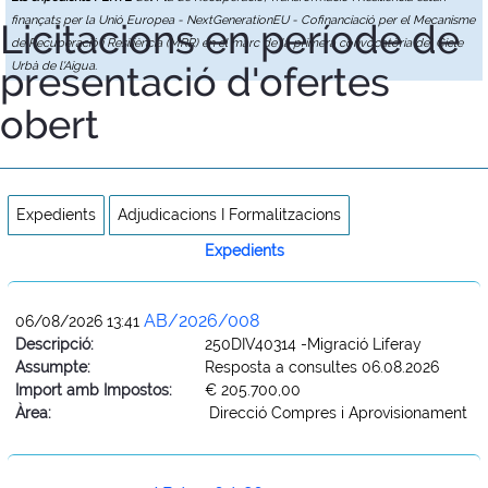
finançats per la Unió Europea - NextGenerationEU - Cofinanciació per el Mecanisme
Licitacions en període de
de Recuperació i Resiliència (MRR) en el marc de la primera convocatòria del Cicle
presentació d'ofertes
Urbà de l'Aigua.
obert
Expedients
Adjudicacions I Formalitzacions
Expedients
AB/2026/008
06/08/2026 13:41
Descripció:
250DIV40314 -Migració Liferay
Assumpte:
Resposta a consultes 06.08.2026
Import amb Impostos:
€ 205.700,00
Àrea:
Direcció Compres i Aprovisionament