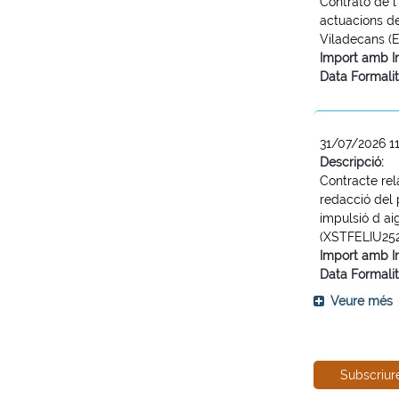
Contrato de l
actuacions d
Viladecans (
Import amb I
Data Formalit
31/07/2026 1
Descripció:
Contracte rela
redacció del 
impulsió d ai
(XSTFELIU25
Import amb I
Data Formalit
Veure més
Subscriur