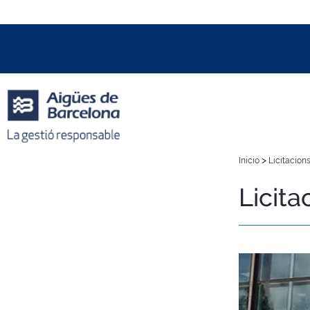
Data i hora oficial:
07/08/2026
23:59h
+01:00 CET
>
Inicio
Licitacions
Licita