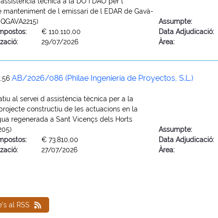
 assistència tècnica a la DO i DAO per l
e manteniment de l emissari de l EDAR de Gavà-
EQGAVA2215)
Assumpte:
mpostos:
€ 110.110,00
Data Adjudicació:
zació:
29/07/2026
Àrea:
AB/2026/086 (Philae Ingeniería de Proyectos, S.L.)
1:56
tiu al servei d assistència tècnica per a la
projecte constructiu de les actuacions en la
gua regenerada a Sant Vicençs dels Horts
205)
Assumpte:
mpostos:
€ 73.810,00
Data Adjudicació:
zació:
27/07/2026
Àrea:
e's al RSS