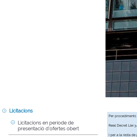
Licitacions
Per procediments
Licitacions en període de 
Reial Decret Llei 
presentació d'ofertes obert
I per a la resta d