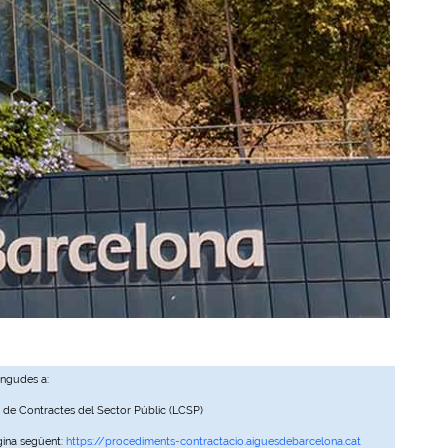
ingudes a:
, de Contractes del Sector Públic (LCSP)
gina següent:
https://procediments-contractacio.aiguesdebarcelona.cat