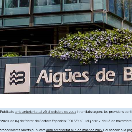
 Publicats
amb anterioritat al 26 d' octubre de 2021
i tramitats segons les previsions cont
3/2020, de 04 de febrer, de Sectors Especials (RDLSE) // Llei 9/2017, de 08 de novembre
e procediments oberts publicats
amb anterioritat a'l 1 de mar? de 2022
,Cal accedir a la pà