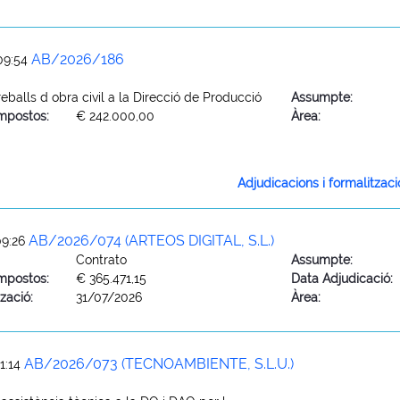
AB/2026/186
09:54
eballs d obra civil a la Direcció de Producció
Assumpte:
mpostos:
€ 242.000,00
Àrea:
Adjudicacions i formalitzac
AB/2026/074 (ARTEOS DIGITAL, S.L.)
09:26
Contrato
Assumpte:
mpostos:
€ 365.471,15
Data Adjudicació:
zació:
31/07/2026
Àrea:
AB/2026/073 (TECNOAMBIENTE, S.L.U.)
1:14