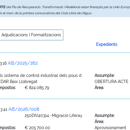
ERTE
del Pla de Recuperació, Transformació i Resiliència estan finançats per la Unió Eur
en el marc de la primera convocatòria del Cicle Urbà de l'Aigua.
Adjudicacions I Formalitzacions
Expedients
AB/2025/262
3:16
s sistema de control industrial dels pous d
Assumpte:
 EDAR Baix Llobregat
OBERTURA ACTE 
mpostos:
€ 824.085,79
Àrea:
AB/2026/008
3:41
250DIV40314 -Migració Liferay
Assumpte:
Àrea:
mpostos:
€ 205.700,00
Aprovisionament