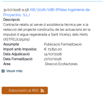
AB/2026/086 (Philae Ingeniería de
31/07/2026 11:56
Proyectos, S.L.)
Descripció:
Contracte relatiu al servei d assistència tècnica per a la
redacció del projecte constructiu de les actuacions en la
impulsió d aigua regenerada a Sant Vicençs dels Horts
(XSTFELIU25205)
Assumpte:
Publicació Formalització
Import amb Impostos:
€ 73.810,00
Data Adjudicació:
14/07/2026
Data Formalització:
27/07/2026
Àrea:
Direcció Ecofactories
Veure més
Subscriure's al RSS