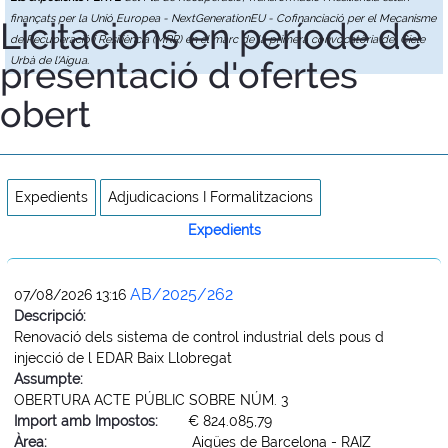
finançats per la Unió Europea - NextGenerationEU - Cofinanciació per el Mecanisme
Licitacions en període de
de Recuperació i Resiliència (MRR) en el marc de la primera convocatòria del Cicle
presentació d'ofertes
Urbà de l'Aigua.
obert
Expedients
Adjudicacions I Formalitzacions
Expedients
AB/2025/262
07/08/2026 13:16
Descripció:
Renovació dels sistema de control industrial dels pous d
injecció de l EDAR Baix Llobregat
Assumpte:
OBERTURA ACTE PÚBLIC SOBRE NÚM. 3
Import amb Impostos:
€ 824.085,79
Àrea:
Aigües de Barcelona - RAIZ