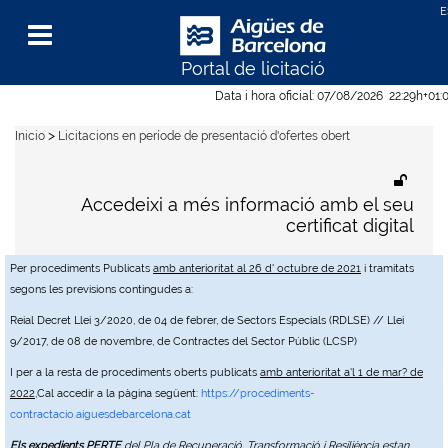
Portal de licitació
Menu
Data i hora oficial:
07/08/2026
22:29h
+01:
>
Inicio
Licitacions en període de presentació d'ofertes obert
Accedeixi a més informació amb el seu
certificat digital
Per procediments Publicats
amb anterioritat al 26 d' octubre de 2021
i tramitats
segons les previsions contingudes a:
Reial Decret Llei 3/2020, de 04 de febrer, de Sectors Especials (RDLSE) // Llei
9/2017, de 08 de novembre, de Contractes del Sector Públic (LCSP)
I per a la resta de procediments oberts publicats
amb anterioritat a'l 1 de mar? de
2022
,Cal accedir a la pàgina següent:
https://procediments-
contractacio.aiguesdebarcelona.cat
Els expedients PERTE
del Pla de Recuperació, Transformació i Resiliència estan