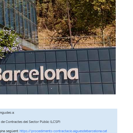
ingudes a:
, de Contractes del Sector Públic (LCSP)
gina següent:
https://procediments-contractacio.aiguesdebarcelona.cat