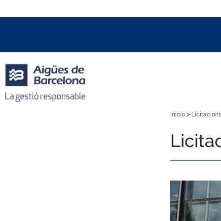
Data i hora oficial:
07/08/2026
19:01h
+01:00 CET
>
Inicio
Licitacions
Licita