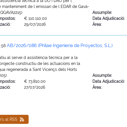
 assistència tècnica a la DO i DAO per l
e manteniment de l emissari de l EDAR de Gavà-
EQGAVA2215)
Assumpte:
mpostos:
€ 110.110,00
Data Adjudicació:
zació:
29/07/2026
Àrea:
AB/2026/086 (Philae Ingeniería de Proyectos, S.L.)
1:56
tiu al servei d assistència tècnica per a la
projecte constructiu de les actuacions en la
gua regenerada a Sant Vicençs dels Horts
205)
Assumpte:
mpostos:
€ 73.810,00
Data Adjudicació:
zació:
27/07/2026
Àrea:
e's al RSS