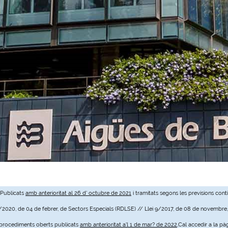
 Publicats
amb anterioritat al 26 d' octubre de 2021
i tramitats segons les previsions cont
3/2020, de 04 de febrer, de Sectors Especials (RDLSE) // Llei 9/2017, de 08 de novembre
e procediments oberts publicats
amb anterioritat a'l 1 de mar? de 2022
,Cal accedir a la pà