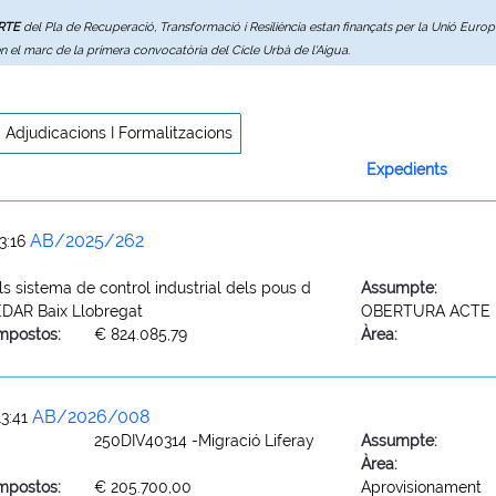
ERTE
del Pla de Recuperació, Transformació i Resiliència estan finançats per la Unió Eur
en el marc de la primera convocatòria del Cicle Urbà de l'Aigua.
Adjudicacions I Formalitzacions
Expedients
AB/2025/262
3:16
s sistema de control industrial dels pous d
Assumpte:
 EDAR Baix Llobregat
OBERTURA ACTE 
mpostos:
€ 824.085,79
Àrea:
AB/2026/008
3:41
250DIV40314 -Migració Liferay
Assumpte:
Àrea:
mpostos:
€ 205.700,00
Aprovisionament