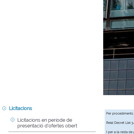
Licitacions
Per procediments
Licitacions en període de 
Reial Decret Llei 
presentació d'ofertes obert
I per a la resta d