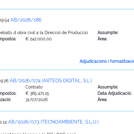
AB/2026/186
09:54
eballs d obra civil a la Direcció de Producció
Assumpte:
mpostos:
€ 242.000,00
Àrea:
Adjudicacions i formalitzac
AB/2026/074 (ARTEOS DIGITAL, S.L.)
09:26
Contrato
Assumpte:
mpostos:
€ 365.471,15
Data Adjudicació:
zació:
31/07/2026
Àrea:
AB/2026/073 (TECNOAMBIENTE, S.L.U.)
1:14