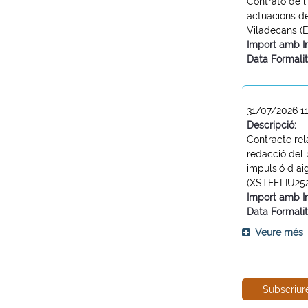
Contrato de l
actuacions d
Viladecans (
Import amb I
Data Formalit
31/07/2026 1
Descripció:
Contracte rela
redacció del 
impulsió d ai
(XSTFELIU25
Import amb I
Data Formalit
Veure més
Subscriur