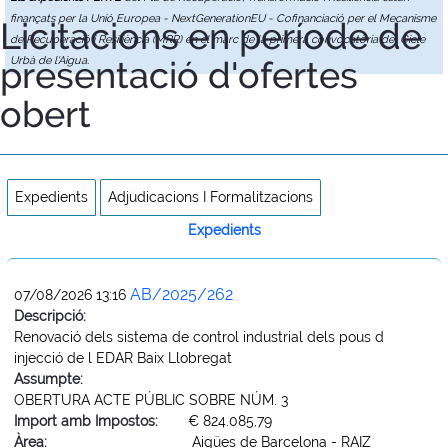
finançats per la Unió Europea - NextGenerationEU - Cofinanciació per el Mecanisme
Licitacions en període de
de Recuperació i Resiliència (MRR) en el marc de la primera convocatòria del Cicle
presentació d'ofertes
Urbà de l'Aigua.
obert
Expedients
Adjudicacions I Formalitzacions
Expedients
AB/2025/262
07/08/2026 13:16
Descripció:
Renovació dels sistema de control industrial dels pous d
injecció de l EDAR Baix Llobregat
Assumpte:
OBERTURA ACTE PÚBLIC SOBRE NÚM. 3
Import amb Impostos:
€ 824.085,79
Àrea:
Aigües de Barcelona - RAIZ