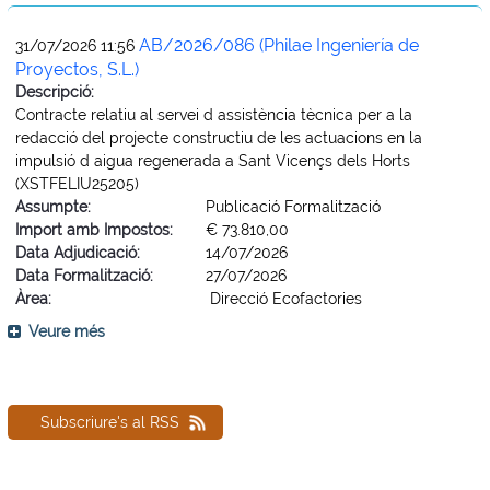
AB/2026/086 (Philae Ingeniería de
31/07/2026 11:56
Proyectos, S.L.)
Descripció:
Contracte relatiu al servei d assistència tècnica per a la
redacció del projecte constructiu de les actuacions en la
impulsió d aigua regenerada a Sant Vicençs dels Horts
(XSTFELIU25205)
Assumpte:
Publicació Formalització
Import amb Impostos:
€ 73.810,00
Data Adjudicació:
14/07/2026
Data Formalització:
27/07/2026
Àrea:
Direcció Ecofactories
Veure més
Subscriure's al RSS