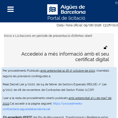
Portal de licitació
Menu
Data i hora oficial:
09/08/2026
13:17h
+01:
>
Inicio
Licitacions en període de presentació d'ofertes obert
Accedeixi a més informació amb el seu
certificat digital
Per procediments Publicats
amb anterioritat al 26 d' octubre de 2021
i tramitats
segons les previsions contingudes a:
Reial Decret Llei 3/2020, de 04 de febrer, de Sectors Especials (RDLSE) // Llei
9/2017, de 08 de novembre, de Contractes del Sector Públic (LCSP)
I per a la resta de procediments oberts publicats
amb anterioritat a'l 1 de mar? de
2022
,Cal accedir a la pàgina següent:
https://procediments-
contractacio.aiguesdebarcelona.cat
Els expedients PERTE
del Pla de Recuperació, Transformació i Resiliència estan