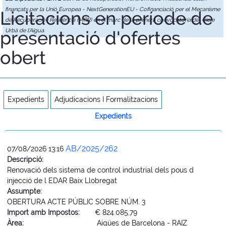
finançats per la Unió Europea - NextGenerationEU - Cofinanciació per el Mecanisme
Licitacions en període de
de Recuperació i Resiliència (MRR) en el marc de la primera convocatòria del Cicle
presentació d'ofertes
Urbà de l'Aigua.
obert
Expedients
Adjudicacions I Formalitzacions
Expedients
AB/2025/262
07/08/2026 13:16
Descripció:
Renovació dels sistema de control industrial dels pous d
injecció de l EDAR Baix Llobregat
Assumpte:
OBERTURA ACTE PÚBLIC SOBRE NÚM. 3
Import amb Impostos:
€ 824.085,79
Àrea:
Aigües de Barcelona - RAIZ