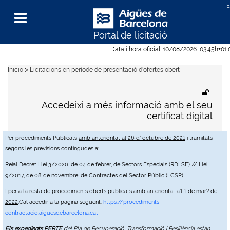
Portal de licitació
Menu
Data i hora oficial:
10/08/2026
03:45h
+01
>
Inicio
Licitacions en període de presentació d'ofertes obert
Accedeixi a més informació amb el seu
certificat digital
Per procediments Publicats
amb anterioritat al 26 d' octubre de 2021
i tramitats
segons les previsions contingudes a:
Reial Decret Llei 3/2020, de 04 de febrer, de Sectors Especials (RDLSE) // Llei
9/2017, de 08 de novembre, de Contractes del Sector Públic (LCSP)
I per a la resta de procediments oberts publicats
amb anterioritat a'l 1 de mar? de
2022
,Cal accedir a la pàgina següent:
https://procediments-
contractacio.aiguesdebarcelona.cat
Els expedients PERTE
del Pla de Recuperació, Transformació i Resiliència estan