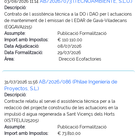
AB/2026/073 (TECNOAMBIENTE, S.L.U.)
03/08/2026 11:14
Descripció:
Contrato de l assistència tècnica a la DO i DAO per l actuacions
de manteniment de l emissari de l EDAR de Gavà-Viladecans
(EQGAVA2215)
Assumpte:
Publicació Formalització
Import amb Impostos:
€ 110.110,00
Data Adjudicació:
08/07/2026
Data Formalització:
29/07/2026
Àrea:
Direcció Ecofactories
AB/2026/086 (Philae Ingeniería de
31/07/2026 11:56
Proyectos, S.L.)
Descripció:
Contracte relatiu al servei d assistència tècnica per a la
redacció del projecte constructiu de les actuacions en la
impulsió d aigua regenerada a Sant Vicençs dels Horts
(XSTFELIU25205)
Assumpte:
Publicació Formalització
Import amb Impostos:
€ 73.810,00