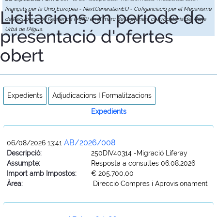
finançats per la Unió Europea - NextGenerationEU - Cofinanciació per el Mecanisme
Licitacions en període de
de Recuperació i Resiliència (MRR) en el marc de la primera convocatòria del Cicle
presentació d'ofertes
Urbà de l'Aigua.
obert
Expedients
Adjudicacions I Formalitzacions
Expedients
AB/2026/008
06/08/2026 13:41
Descripció:
250DIV40314 -Migració Liferay
Assumpte:
Resposta a consultes 06.08.2026
Import amb Impostos:
€ 205.700,00
Àrea:
Direcció Compres i Aprovisionament