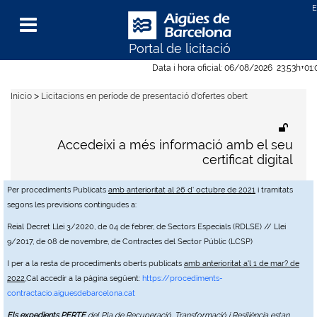
Portal de licitació
Menu
Data i hora oficial:
06/08/2026
23:53h
+01
>
Inicio
Licitacions en període de presentació d'ofertes obert
Accedeixi a més informació amb el seu
certificat digital
Per procediments Publicats
amb anterioritat al 26 d' octubre de 2021
i tramitats
segons les previsions contingudes a:
Reial Decret Llei 3/2020, de 04 de febrer, de Sectors Especials (RDLSE) // Llei
9/2017, de 08 de novembre, de Contractes del Sector Públic (LCSP)
I per a la resta de procediments oberts publicats
amb anterioritat a'l 1 de mar? de
2022
,Cal accedir a la pàgina següent:
https://procediments-
contractacio.aiguesdebarcelona.cat
Els expedients PERTE
del Pla de Recuperació, Transformació i Resiliència estan