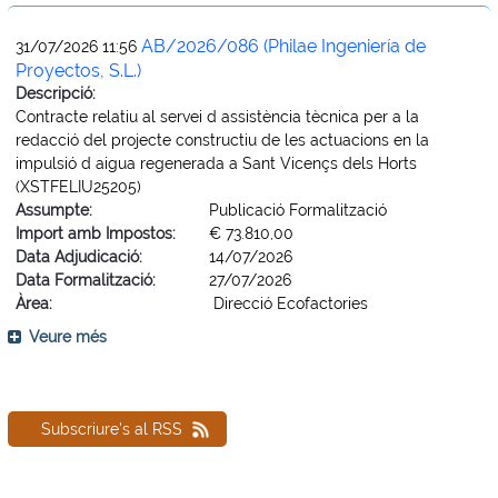
AB/2026/086 (Philae Ingeniería de
31/07/2026 11:56
Proyectos, S.L.)
Descripció:
Contracte relatiu al servei d assistència tècnica per a la
redacció del projecte constructiu de les actuacions en la
impulsió d aigua regenerada a Sant Vicençs dels Horts
(XSTFELIU25205)
Assumpte:
Publicació Formalització
Import amb Impostos:
€ 73.810,00
Data Adjudicació:
14/07/2026
Data Formalització:
27/07/2026
Àrea:
Direcció Ecofactories
Veure més
Subscriure's al RSS