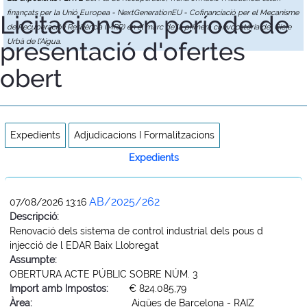
finançats per la Unió Europea - NextGenerationEU - Cofinanciació per el Mecanisme
Licitacions en període de
de Recuperació i Resiliència (MRR) en el marc de la primera convocatòria del Cicle
presentació d'ofertes
Urbà de l'Aigua.
obert
Expedients
Adjudicacions I Formalitzacions
Expedients
AB/2025/262
07/08/2026 13:16
Descripció:
Renovació dels sistema de control industrial dels pous d
injecció de l EDAR Baix Llobregat
Assumpte:
OBERTURA ACTE PÚBLIC SOBRE NÚM. 3
Import amb Impostos:
€ 824.085,79
Àrea:
Aigües de Barcelona - RAIZ