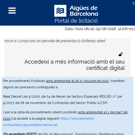
Portal de licitació
Menu
Data i hora oficial:
09/08/2026
12:20h
+01:
>
Inicio
Licitacions en període de presentació d'ofertes obert
Accedeixi a més informació amb el seu
certificat digital
Per procediments Publicats
amb anterioritat al 26 d' octubre de 2021
i tramitats
segons les previsions contingudes a:
Reial Decret Llei 3/2020, de 04 de febrer, de Sectors Especials (RDLSE) // Llei
9/2017, de 08 de novembre, de Contractes del Sector Públic (LCSP)
I per a la resta de procediments oberts publicats
amb anterioritat a'l 1 de mar? de
2022
,Cal accedir a la pàgina següent:
https://procediments-
contractacio.aiguesdebarcelona.cat
Els expedients PERTE
del Pla de Recuperació, Transformació i Resiliència estan