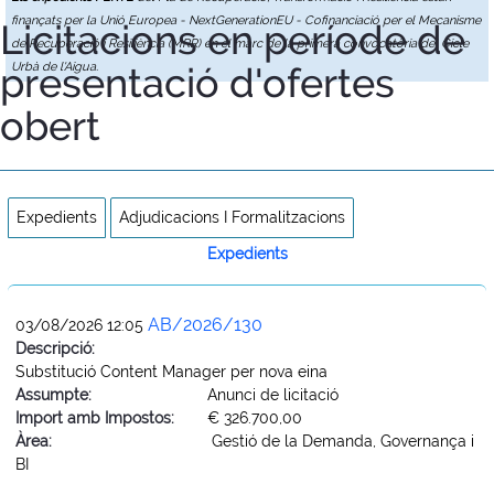
finançats per la Unió Europea - NextGenerationEU - Cofinanciació per el Mecanisme
Licitacions en període de
de Recuperació i Resiliència (MRR) en el marc de la primera convocatòria del Cicle
presentació d'ofertes
Urbà de l'Aigua.
obert
Expedients
Adjudicacions I Formalitzacions
Expedients
AB/2026/130
03/08/2026 12:05
Descripció:
Substitució Content Manager per nova eina
Assumpte:
Anunci de licitació
Import amb Impostos:
€ 326.700,00
Àrea:
Gestió de la Demanda, Governança i
BI