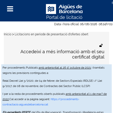
Portal de licitació
Menu
Data i hora oficial:
06/08/2026
08:24h
+01
>
Inicio
Licitacions en període de presentació d'ofertes obert
Accedeixi a més informació amb el seu
certificat digital
Per procediments Publicats
amb anterioritat al 26 d' octubre de 2021
i tramitats
segons les previsions contingudes a:
Reial Decret Llei 3/2020, de 04 de febrer, de Sectors Especials (RDLSE) // Llei
9/2017, de 08 de novembre, de Contractes del Sector Públic (LCSP)
I per a la resta de procediments oberts publicats
amb anterioritat a'l 1 de mar? de
2022
,Cal accedir a la pàgina següent:
https://procediments-
contractacio.aiguesdebarcelona.cat
Els expedients PERTE
del Pla de Recuperació, Transformació i Resiliència estan