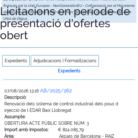
finançats per la Unió Europea - NextGenerationEU - Cofinanciació per el Mecanisme
Licitacions en període de
de Recuperació i Resiliència (MRR) en el marc de la primera convocatòria del Cicle
presentació d'ofertes
Urbà de l'Aigua.
obert
Expedients
Adjudicacions I Formalitzacions
Expedients
AB/2025/262
07/08/2026 13:16
Descripció:
Renovació dels sistema de control industrial dels pous d
injecció de l EDAR Baix Llobregat
Assumpte:
OBERTURA ACTE PÚBLIC SOBRE NÚM. 3
Import amb Impostos:
€ 824.085,79
Àrea:
Aigües de Barcelona - RAIZ