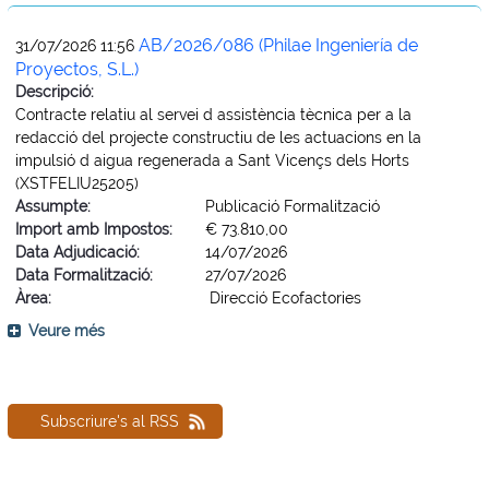
AB/2026/086 (Philae Ingeniería de
31/07/2026 11:56
Proyectos, S.L.)
Descripció:
Contracte relatiu al servei d assistència tècnica per a la
redacció del projecte constructiu de les actuacions en la
impulsió d aigua regenerada a Sant Vicençs dels Horts
(XSTFELIU25205)
Assumpte:
Publicació Formalització
Import amb Impostos:
€ 73.810,00
Data Adjudicació:
14/07/2026
Data Formalització:
27/07/2026
Àrea:
Direcció Ecofactories
Veure més
Subscriure's al RSS