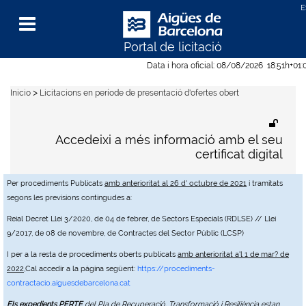
Portal de licitació
Menu
Data i hora oficial:
08/08/2026
18:51h
+01:
>
Inicio
Licitacions en període de presentació d'ofertes obert
Accedeixi a més informació amb el seu
certificat digital
Per procediments Publicats
amb anterioritat al 26 d' octubre de 2021
i tramitats
segons les previsions contingudes a:
Reial Decret Llei 3/2020, de 04 de febrer, de Sectors Especials (RDLSE) // Llei
9/2017, de 08 de novembre, de Contractes del Sector Públic (LCSP)
I per a la resta de procediments oberts publicats
amb anterioritat a'l 1 de mar? de
2022
,Cal accedir a la pàgina següent:
https://procediments-
contractacio.aiguesdebarcelona.cat
Els expedients PERTE
del Pla de Recuperació, Transformació i Resiliència estan