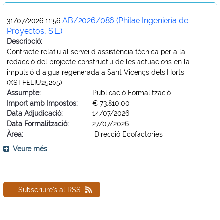
AB/2026/086 (Philae Ingeniería de
31/07/2026 11:56
Proyectos, S.L.)
Descripció:
Contracte relatiu al servei d assistència tècnica per a la
redacció del projecte constructiu de les actuacions en la
impulsió d aigua regenerada a Sant Vicençs dels Horts
(XSTFELIU25205)
Assumpte:
Publicació Formalització
Import amb Impostos:
€ 73.810,00
Data Adjudicació:
14/07/2026
Data Formalització:
27/07/2026
Àrea:
Direcció Ecofactories
Veure més
Subscriure's al RSS