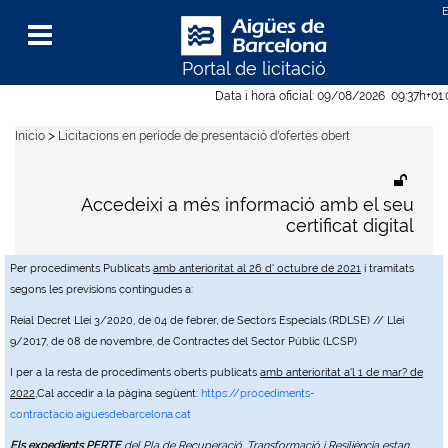
Portal de licitació
Menu
Data i hora oficial:
09/08/2026
09:37h
+01
>
Inicio
Licitacions en període de presentació d'ofertes obert
Accedeixi a més informació amb el seu
certificat digital
Per procediments Publicats
amb anterioritat al 26 d' octubre de 2021
i tramitats
segons les previsions contingudes a:
Reial Decret Llei 3/2020, de 04 de febrer, de Sectors Especials (RDLSE) // Llei
9/2017, de 08 de novembre, de Contractes del Sector Públic (LCSP)
I per a la resta de procediments oberts publicats
amb anterioritat a'l 1 de mar? de
2022
,Cal accedir a la pàgina següent:
https://procediments-
contractacio.aiguesdebarcelona.cat
Els expedients PERTE
del Pla de Recuperació, Transformació i Resiliència estan