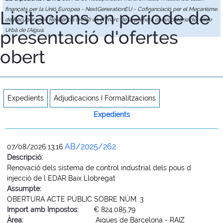
finançats per la Unió Europea - NextGenerationEU - Cofinanciació per el Mecanisme
Licitacions en període de
de Recuperació i Resiliència (MRR) en el marc de la primera convocatòria del Cicle
presentació d'ofertes
Urbà de l'Aigua.
obert
Expedients
Adjudicacions I Formalitzacions
Expedients
AB/2025/262
07/08/2026 13:16
Descripció:
Renovació dels sistema de control industrial dels pous d
injecció de l EDAR Baix Llobregat
Assumpte:
OBERTURA ACTE PÚBLIC SOBRE NÚM. 3
Import amb Impostos:
€ 824.085,79
Àrea:
Aigües de Barcelona - RAIZ