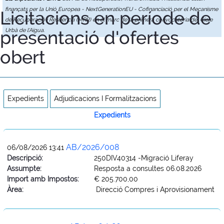
finançats per la Unió Europea - NextGenerationEU - Cofinanciació per el Mecanisme
Licitacions en període de
de Recuperació i Resiliència (MRR) en el marc de la primera convocatòria del Cicle
presentació d'ofertes
Urbà de l'Aigua.
obert
Expedients
Adjudicacions I Formalitzacions
Expedients
AB/2026/008
06/08/2026 13:41
Descripció:
250DIV40314 -Migració Liferay
Assumpte:
Resposta a consultes 06.08.2026
Import amb Impostos:
€ 205.700,00
Àrea:
Direcció Compres i Aprovisionament