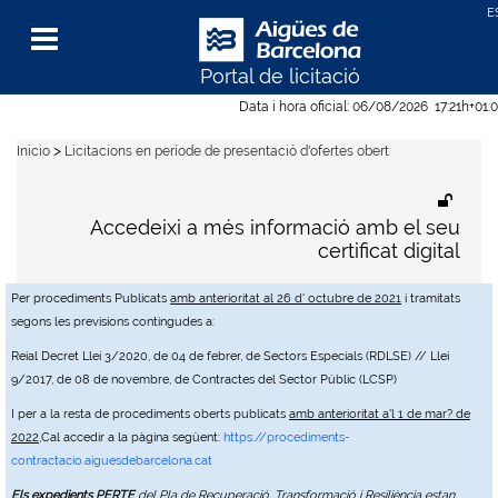
Portal de licitació
Menu
Data i hora oficial:
06/08/2026
17:21h
+01:
>
Inicio
Licitacions en període de presentació d'ofertes obert
Accedeixi a més informació amb el seu
certificat digital
Per procediments Publicats
amb anterioritat al 26 d' octubre de 2021
i tramitats
segons les previsions contingudes a:
Reial Decret Llei 3/2020, de 04 de febrer, de Sectors Especials (RDLSE) // Llei
9/2017, de 08 de novembre, de Contractes del Sector Públic (LCSP)
I per a la resta de procediments oberts publicats
amb anterioritat a'l 1 de mar? de
2022
,Cal accedir a la pàgina següent:
https://procediments-
contractacio.aiguesdebarcelona.cat
Els expedients PERTE
del Pla de Recuperació, Transformació i Resiliència estan