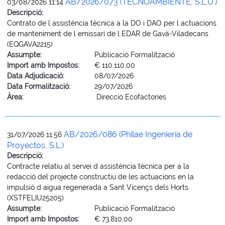
AB/2026/073 (TECNOAMBIENTE, S.L.U.)
03/08/2026 11:14
Descripció:
Contrato de l assistència tècnica a la DO i DAO per l actuacions
de manteniment de l emissari de l EDAR de Gavà-Viladecans
(EQGAVA2215)
Assumpte:
Publicació Formalització
Import amb Impostos:
€ 110.110,00
Data Adjudicació:
08/07/2026
Data Formalització:
29/07/2026
Àrea:
Direcció Ecofactories
AB/2026/086 (Philae Ingeniería de
31/07/2026 11:56
Proyectos, S.L.)
Descripció:
Contracte relatiu al servei d assistència tècnica per a la
redacció del projecte constructiu de les actuacions en la
impulsió d aigua regenerada a Sant Vicençs dels Horts
(XSTFELIU25205)
Assumpte:
Publicació Formalització
Import amb Impostos:
€ 73.810,00