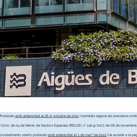
 Publicats
amb anterioritat al 26 d' octubre de 2021
i tramitats segons les previsions cont
3/2020, de 04 de febrer, de Sectors Especials (RDLSE) // Llei 9/2017, de 08 de novembre
e procediments oberts publicats
amb anterioritat a'l 1 de mar? de 2022
,Cal accedir a la pà