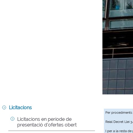
Licitacions
Per procediments
Licitacions en període de 
Reial Decret Llei 
presentació d'ofertes obert
I per a la resta d