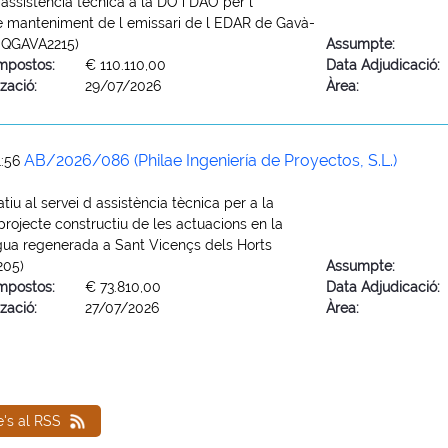
 assistència tècnica a la DO i DAO per l
e manteniment de l emissari de l EDAR de Gavà-
EQGAVA2215)
Assumpte:
mpostos:
€ 110.110,00
Data Adjudicació:
zació:
29/07/2026
Àrea:
AB/2026/086 (Philae Ingeniería de Proyectos, S.L.)
1:56
tiu al servei d assistència tècnica per a la
projecte constructiu de les actuacions en la
gua regenerada a Sant Vicençs dels Horts
205)
Assumpte:
mpostos:
€ 73.810,00
Data Adjudicació:
zació:
27/07/2026
Àrea:
e's al RSS