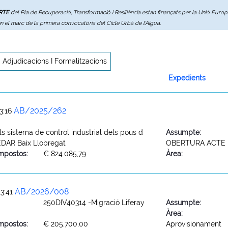
ERTE
del Pla de Recuperació, Transformació i Resiliència estan finançats per la Unió Eur
en el marc de la primera convocatòria del Cicle Urbà de l'Aigua.
Adjudicacions I Formalitzacions
Expedients
AB/2025/262
3:16
s sistema de control industrial dels pous d
Assumpte:
 EDAR Baix Llobregat
OBERTURA ACTE 
mpostos:
€ 824.085,79
Àrea:
AB/2026/008
3:41
250DIV40314 -Migració Liferay
Assumpte:
Àrea:
mpostos:
€ 205.700,00
Aprovisionament