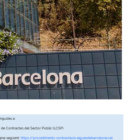
ingudes a:
, de Contractes del Sector Públic (LCSP)
gina següent:
https://procediments-contractacio.aiguesdebarcelona.cat