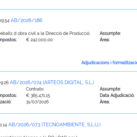
AB/2026/186
09:54
eballs d obra civil a la Direcció de Producció
Assumpte:
mpostos:
€ 242.000,00
Àrea:
Adjudicacions i formalitzac
AB/2026/074 (ARTEOS DIGITAL, S.L.)
09:26
Contrato
Assumpte:
mpostos:
€ 365.471,15
Data Adjudicació:
zació:
31/07/2026
Àrea:
AB/2026/073 (TECNOAMBIENTE, S.L.U.)
1:14