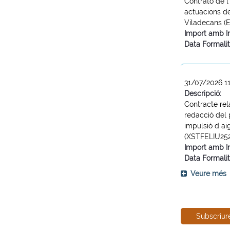
Contrato de l
actuacions d
Viladecans (
Import amb I
Data Formalit
31/07/2026 1
Descripció:
Contracte rela
redacció del 
impulsió d ai
(XSTFELIU25
Import amb I
Data Formalit
Veure més
Subscriur