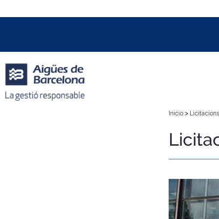
Data i hora oficial:
07/08/2026
15:26h
+01:00 CET
>
Inicio
Licitacions
Licita