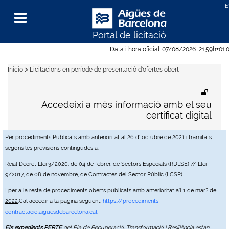
Portal de licitació
Menu
Data i hora oficial:
07/08/2026
21:59h
+01:
>
Inicio
Licitacions en període de presentació d'ofertes obert
Accedeixi a més informació amb el seu
certificat digital
Per procediments Publicats
amb anterioritat al 26 d' octubre de 2021
i tramitats
segons les previsions contingudes a:
Reial Decret Llei 3/2020, de 04 de febrer, de Sectors Especials (RDLSE) // Llei
9/2017, de 08 de novembre, de Contractes del Sector Públic (LCSP)
I per a la resta de procediments oberts publicats
amb anterioritat a'l 1 de mar? de
2022
,Cal accedir a la pàgina següent:
https://procediments-
contractacio.aiguesdebarcelona.cat
Els expedients PERTE
del Pla de Recuperació, Transformació i Resiliència estan