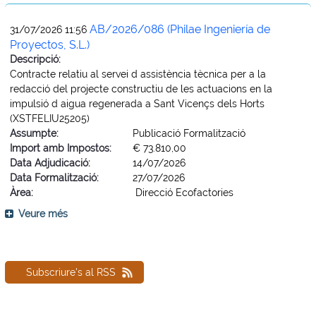
AB/2026/086 (Philae Ingeniería de
31/07/2026 11:56
Proyectos, S.L.)
Descripció:
Contracte relatiu al servei d assistència tècnica per a la
redacció del projecte constructiu de les actuacions en la
impulsió d aigua regenerada a Sant Vicençs dels Horts
(XSTFELIU25205)
Assumpte:
Publicació Formalització
Import amb Impostos:
€ 73.810,00
Data Adjudicació:
14/07/2026
Data Formalització:
27/07/2026
Àrea:
Direcció Ecofactories
Veure més
Subscriure's al RSS