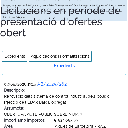
finançats per la Unió Europea - NextGenerationEU - Cofinanciació per el Mecanisme
Licitacions en període de
de Recuperació i Resiliència (MRR) en el marc de la primera convocatòria del Cicle
presentació d'ofertes
Urbà de l'Aigua.
obert
Expedients
Adjudicacions I Formalitzacions
Expedients
AB/2025/262
07/08/2026 13:16
Descripció:
Renovació dels sistema de control industrial dels pous d
injecció de l EDAR Baix Llobregat
Assumpte:
OBERTURA ACTE PÚBLIC SOBRE NÚM. 3
Import amb Impostos:
€ 824.085,79
Àrea:
Aigües de Barcelona - RAIZ