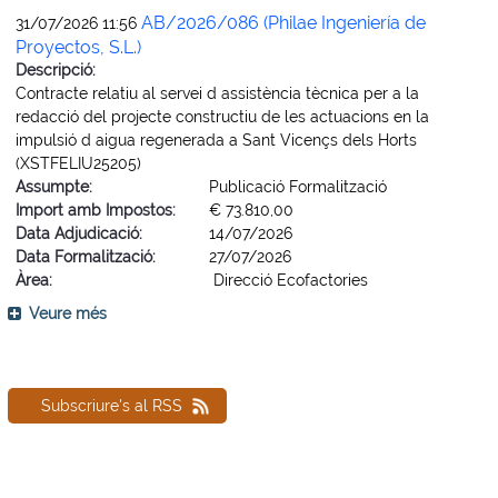
AB/2026/086 (Philae Ingeniería de
31/07/2026 11:56
Proyectos, S.L.)
Descripció:
Contracte relatiu al servei d assistència tècnica per a la
redacció del projecte constructiu de les actuacions en la
impulsió d aigua regenerada a Sant Vicençs dels Horts
(XSTFELIU25205)
Assumpte:
Publicació Formalització
Import amb Impostos:
€ 73.810,00
Data Adjudicació:
14/07/2026
Data Formalització:
27/07/2026
Àrea:
Direcció Ecofactories
Veure més
Subscriure's al RSS