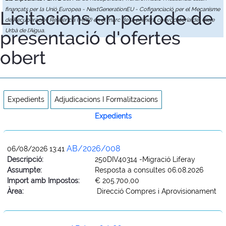
finançats per la Unió Europea - NextGenerationEU - Cofinanciació per el Mecanisme
Licitacions en període de
de Recuperació i Resiliència (MRR) en el marc de la primera convocatòria del Cicle
presentació d'ofertes
Urbà de l'Aigua.
obert
Expedients
Adjudicacions I Formalitzacions
Expedients
AB/2026/008
06/08/2026 13:41
Descripció:
250DIV40314 -Migració Liferay
Assumpte:
Resposta a consultes 06.08.2026
Import amb Impostos:
€ 205.700,00
Àrea:
Direcció Compres i Aprovisionament