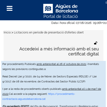
Portal de licitació
Menu
Data i hora oficial:
07/08/2026
09:06h
+01
>
Inicio
Licitacions en període de presentació d'ofertes obert
Accedeixi a més informació amb el seu
certificat digital
Per procediments Publicats
amb anterioritat al 26 d' octubre de 2021
i tramitats
segons les previsions contingudes a:
Reial Decret Llei 3/2020, de 04 de febrer, de Sectors Especials (RDLSE) // Llei
9/2017, de 08 de novembre, de Contractes del Sector Públic (LCSP)
I per a la resta de procediments oberts publicats
amb anterioritat a'l 1 de mar? de
2022
,Cal accedir a la pàgina següent:
https://procediments-
contractacio.aiguesdebarcelona.cat
Els expedients PERTE
del Pla de Recuperació, Transformació i Resiliència estan