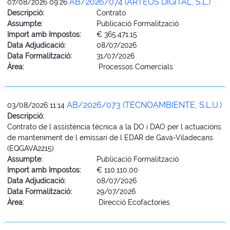
AB/2026/074 (ARTEOS DIGITAL, S.L.)
07/08/2026 09:26
Descripció:
Contrato
Assumpte:
Publicació Formalització
Import amb Impostos:
€ 365.471,15
Data Adjudicació:
08/07/2026
Data Formalització:
31/07/2026
Àrea:
Processos Comercials
AB/2026/073 (TECNOAMBIENTE, S.L.U.)
03/08/2026 11:14
Descripció:
Contrato de l assistència tècnica a la DO i DAO per l actuacions
de manteniment de l emissari de l EDAR de Gavà-Viladecans
(EQGAVA2215)
Assumpte:
Publicació Formalització
Import amb Impostos:
€ 110.110,00
Data Adjudicació:
08/07/2026
Data Formalització:
29/07/2026
Àrea:
Direcció Ecofactories