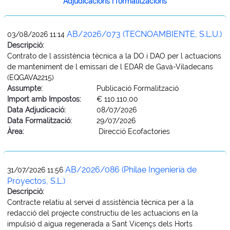
Adjudicacions i formalitzacions
AB/2026/073 (TECNOAMBIENTE, S.L.U.)
03/08/2026 11:14
Descripció:
Contrato de l assistència tècnica a la DO i DAO per l actuacions
de manteniment de l emissari de l EDAR de Gavà-Viladecans
(EQGAVA2215)
Assumpte:
Publicació Formalització
Import amb Impostos:
€ 110.110,00
Data Adjudicació:
08/07/2026
Data Formalització:
29/07/2026
Àrea:
Direcció Ecofactories
AB/2026/086 (Philae Ingeniería de
31/07/2026 11:56
Proyectos, S.L.)
Descripció:
Contracte relatiu al servei d assistència tècnica per a la
redacció del projecte constructiu de les actuacions en la
impulsió d aigua regenerada a Sant Vicençs dels Horts