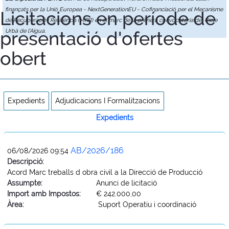
finançats per la Unió Europea - NextGenerationEU - Cofinanciació per el Mecanisme
Licitacions en període de
de Recuperació i Resiliència (MRR) en el marc de la primera convocatòria del Cicle
presentació d'ofertes
Urbà de l'Aigua.
obert
Expedients
Adjudicacions I Formalitzacions
Expedients
AB/2026/186
06/08/2026 09:54
Descripció:
Acord Marc treballs d obra civil a la Direcció de Producció
Assumpte:
Anunci de licitació
Import amb Impostos:
€ 242.000,00
Àrea:
Suport Operatiu i coordinació