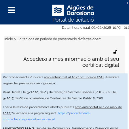
Portal de licitació
Menu
Data i hora oficial:
06/08/2026
10:39h
+01
>
Inicio
Licitacions en període de presentació d'ofertes obert
Accedeixi a més informació amb el seu
certificat digital
Per procediments Publicats
amb anterioritat al 26 d' octubre de 2021
i tramitats
segons les previsions contingudes a:
Reial Decret Llei 3/2020, de 04 de febrer, de Sectors Especials (RDLSE) // Llei
9/2017, de 08 de novembre, de Contractes del Sector Públic (LCSP)
I per a la resta de procediments oberts publicats
amb anterioritat a'l 1 de mar? de
2022
,Cal accedir a la pàgina següent:
https://procediments-
contractacio.aiguesdebarcelona.cat
Els expedients PERTE
del Pla de Recuperació, Transformació i Resiliència estan