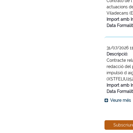
Contrato de l
actuacions d
Viladecans (
Import amb I
Data Formalit
31/07/2026 1
Descripció:
Contracte rela
redacció del 
impulsió d ai
(XSTFELIU25
Import amb I
Data Formalit
Veure més
Subscriur