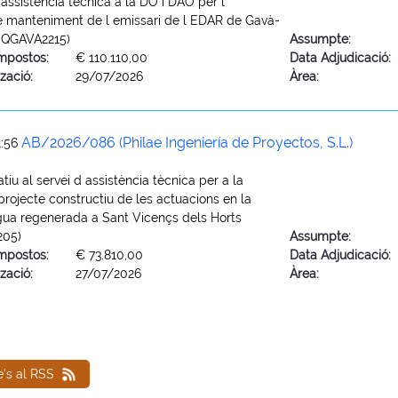
 assistència tècnica a la DO i DAO per l
e manteniment de l emissari de l EDAR de Gavà-
EQGAVA2215)
Assumpte:
mpostos:
€ 110.110,00
Data Adjudicació:
zació:
29/07/2026
Àrea:
AB/2026/086 (Philae Ingeniería de Proyectos, S.L.)
1:56
tiu al servei d assistència tècnica per a la
projecte constructiu de les actuacions en la
gua regenerada a Sant Vicençs dels Horts
205)
Assumpte:
mpostos:
€ 73.810,00
Data Adjudicació:
zació:
27/07/2026
Àrea:
e's al RSS