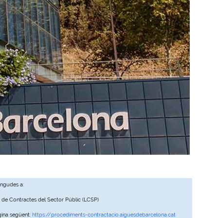
ingudes a:
, de Contractes del Sector Públic (LCSP)
gina següent:
https://procediments-contractacio.aiguesdebarcelona.cat