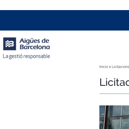
Data i hora oficial:
07/08/2026
14:29h
+01:00 CET
>
Inicio
Licitacions
Licita