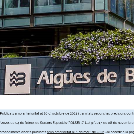
 Publicats
amb anterioritat al 26 d' octubre de 2021
i tramitats segons les previsions cont
3/2020, de 04 de febrer, de Sectors Especials (RDLSE) // Llei 9/2017, de 08 de novembre
e procediments oberts publicats
amb anterioritat a'l 1 de mar? de 2022
,Cal accedir a la pà