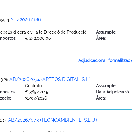
AB/2026/186
09:54
eballs d obra civil a la Direcció de Producció
Assumpte:
mpostos:
€ 242.000,00
Àrea:
Adjudicacions i formalitzac
AB/2026/074 (ARTEOS DIGITAL, S.L.)
09:26
Contrato
Assumpte:
mpostos:
€ 365.471,15
Data Adjudicació:
zació:
31/07/2026
Àrea:
AB/2026/073 (TECNOAMBIENTE, S.L.U.)
1:14