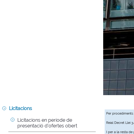
Licitacions
Per procediments
Licitacions en període de 
Reial Decret Llei 
presentació d'ofertes obert
I per a la resta d