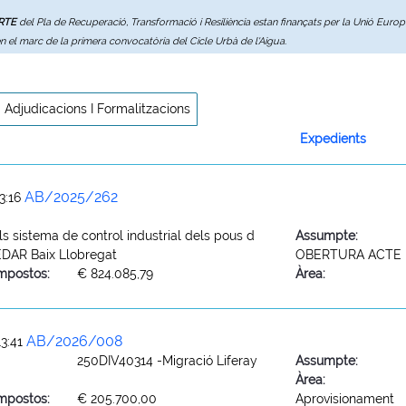
ERTE
del Pla de Recuperació, Transformació i Resiliència estan finançats per la Unió Eur
en el marc de la primera convocatòria del Cicle Urbà de l'Aigua.
Adjudicacions I Formalitzacions
Expedients
AB/2025/262
3:16
s sistema de control industrial dels pous d
Assumpte:
 EDAR Baix Llobregat
OBERTURA ACTE 
mpostos:
€ 824.085,79
Àrea:
AB/2026/008
3:41
250DIV40314 -Migració Liferay
Assumpte:
Àrea:
mpostos:
€ 205.700,00
Aprovisionament