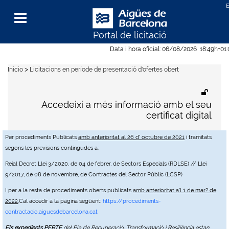
Portal de licitació
Menu
Data i hora oficial:
06/08/2026
18:49h
+01
>
Inicio
Licitacions en període de presentació d'ofertes obert
Accedeixi a més informació amb el seu
certificat digital
Per procediments Publicats
amb anterioritat al 26 d' octubre de 2021
i tramitats
segons les previsions contingudes a:
Reial Decret Llei 3/2020, de 04 de febrer, de Sectors Especials (RDLSE) // Llei
9/2017, de 08 de novembre, de Contractes del Sector Públic (LCSP)
I per a la resta de procediments oberts publicats
amb anterioritat a'l 1 de mar? de
2022
,Cal accedir a la pàgina següent:
https://procediments-
contractacio.aiguesdebarcelona.cat
Els expedients PERTE
del Pla de Recuperació, Transformació i Resiliència estan