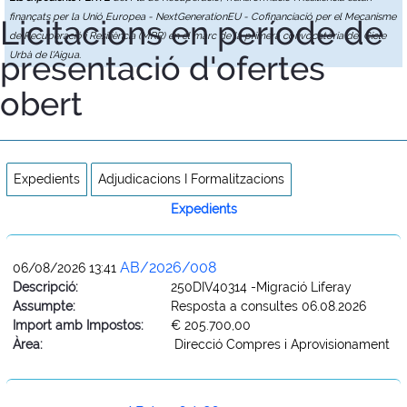
finançats per la Unió Europea - NextGenerationEU - Cofinanciació per el Mecanisme
Licitacions en període de
de Recuperació i Resiliència (MRR) en el marc de la primera convocatòria del Cicle
presentació d'ofertes
Urbà de l'Aigua.
obert
Expedients
Adjudicacions I Formalitzacions
Expedients
AB/2026/008
06/08/2026 13:41
Descripció:
250DIV40314 -Migració Liferay
Assumpte:
Resposta a consultes 06.08.2026
Import amb Impostos:
€ 205.700,00
Àrea:
Direcció Compres i Aprovisionament