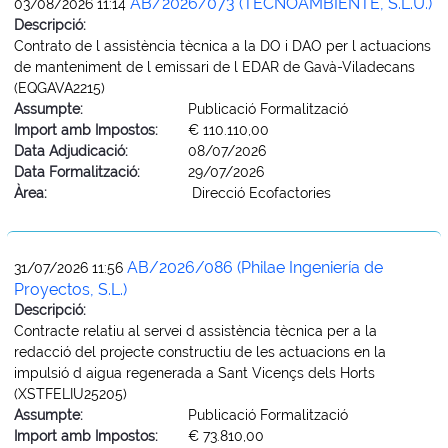
AB/2026/073 (TECNOAMBIENTE, S.L.U.)
03/08/2026 11:14
Descripció:
Contrato de l assistència tècnica a la DO i DAO per l actuacions
de manteniment de l emissari de l EDAR de Gavà-Viladecans
(EQGAVA2215)
Assumpte:
Publicació Formalització
Import amb Impostos:
€ 110.110,00
Data Adjudicació:
08/07/2026
Data Formalització:
29/07/2026
Àrea:
Direcció Ecofactories
AB/2026/086 (Philae Ingeniería de
31/07/2026 11:56
Proyectos, S.L.)
Descripció:
Contracte relatiu al servei d assistència tècnica per a la
redacció del projecte constructiu de les actuacions en la
impulsió d aigua regenerada a Sant Vicençs dels Horts
(XSTFELIU25205)
Assumpte:
Publicació Formalització
Import amb Impostos:
€ 73.810,00