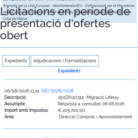
finançats per la Unió Europea - NextGenerationEU - Cofinanciació per el Mecanisme
Licitacions en període de
de Recuperació i Resiliència (MRR) en el marc de la primera convocatòria del Cicle
presentació d'ofertes
Urbà de l'Aigua.
obert
Expedients
Adjudicacions I Formalitzacions
Expedients
AB/2026/008
06/08/2026 13:41
Descripció:
250DIV40314 -Migració Liferay
Assumpte:
Resposta a consultes 06.08.2026
Import amb Impostos:
€ 205.700,00
Àrea:
Direcció Compres i Aprovisionament