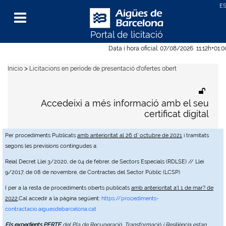
Portal de licitació
Menu
Data i hora oficial:
07/08/2026
11:12h
+01:
>
Inicio
Licitacions en període de presentació d'ofertes obert
Accedeixi a més informació amb el seu
certificat digital
Per procediments Publicats
amb anterioritat al 26 d' octubre de 2021
i tramitats
segons les previsions contingudes a:
Reial Decret Llei 3/2020, de 04 de febrer, de Sectors Especials (RDLSE) // Llei
9/2017, de 08 de novembre, de Contractes del Sector Públic (LCSP)
I per a la resta de procediments oberts publicats
amb anterioritat a'l 1 de mar? de
2022
,Cal accedir a la pàgina següent:
https://procediments-
contractacio.aiguesdebarcelona.cat
Els expedients PERTE
del Pla de Recuperació, Transformació i Resiliència estan