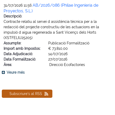
AB/2026/086 (Philae Ingeniería de
31/07/2026 11:56
Proyectos, S.L.)
Descripció:
Contracte relatiu al servei d assistència tècnica per a la
redacció del projecte constructiu de les actuacions en la
impulsió d aigua regenerada a Sant Vicençs dels Horts
(XSTFELIU25205)
Assumpte:
Publicació Formalització
Import amb Impostos:
€ 73.810,00
Data Adjudicació:
14/07/2026
Data Formalització:
27/07/2026
Àrea:
Direcció Ecofactories
Veure més
Subscriure's al RSS