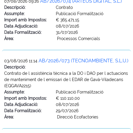
AB/2026/074 (ARTEOS DIGITAL, S.L.)
07/08/2026 09:26
Descripció:
Contrato
Assumpte:
Publicació Formalització
Import amb Impostos:
€ 365.471,15
Data Adjudicació:
08/07/2026
Data Formalització:
31/07/2026
Àrea:
Processos Comercials
AB/2026/073 (TECNOAMBIENTE, S.L.U.)
03/08/2026 11:14
Descripció:
Contrato de l assistència tècnica a la DO i DAO per l actuacions
de manteniment de l emissari de l EDAR de Gavà-Viladecans
(EQGAVA2215)
Assumpte:
Publicació Formalització
Import amb Impostos:
€ 110.110,00
Data Adjudicació:
08/07/2026
Data Formalització:
29/07/2026
Àrea:
Direcció Ecofactories