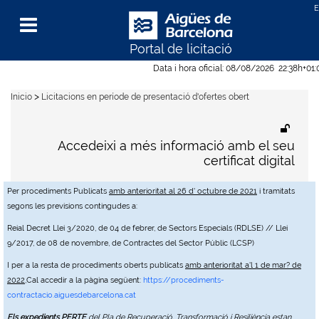
Portal de licitació
Menu
Data i hora oficial:
08/08/2026
22:38h
+01
>
Inicio
Licitacions en període de presentació d'ofertes obert
Accedeixi a més informació amb el seu
certificat digital
Per procediments Publicats
amb anterioritat al 26 d' octubre de 2021
i tramitats
segons les previsions contingudes a:
Reial Decret Llei 3/2020, de 04 de febrer, de Sectors Especials (RDLSE) // Llei
9/2017, de 08 de novembre, de Contractes del Sector Públic (LCSP)
I per a la resta de procediments oberts publicats
amb anterioritat a'l 1 de mar? de
2022
,Cal accedir a la pàgina següent:
https://procediments-
contractacio.aiguesdebarcelona.cat
Els expedients PERTE
del Pla de Recuperació, Transformació i Resiliència estan