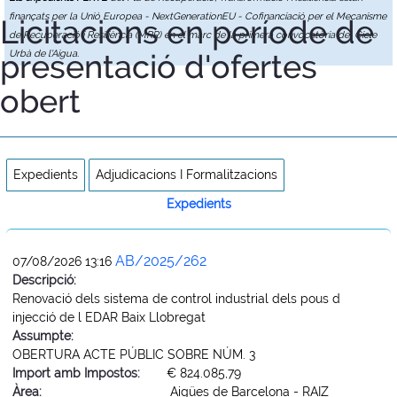
finançats per la Unió Europea - NextGenerationEU - Cofinanciació per el Mecanisme
Licitacions en període de
de Recuperació i Resiliència (MRR) en el marc de la primera convocatòria del Cicle
presentació d'ofertes
Urbà de l'Aigua.
obert
Expedients
Adjudicacions I Formalitzacions
Expedients
AB/2025/262
07/08/2026 13:16
Descripció:
Renovació dels sistema de control industrial dels pous d
injecció de l EDAR Baix Llobregat
Assumpte:
OBERTURA ACTE PÚBLIC SOBRE NÚM. 3
Import amb Impostos:
€ 824.085,79
Àrea:
Aigües de Barcelona - RAIZ