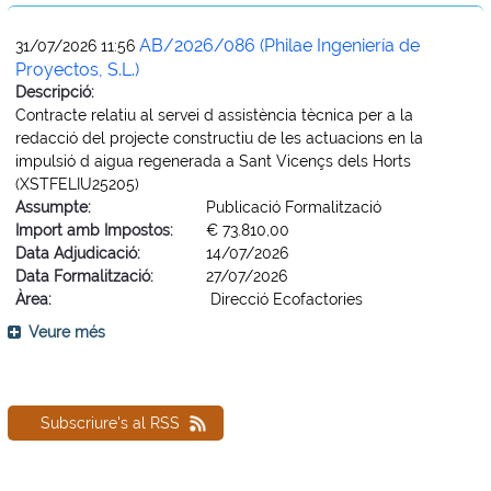
AB/2026/086 (Philae Ingeniería de
31/07/2026 11:56
Proyectos, S.L.)
Descripció:
Contracte relatiu al servei d assistència tècnica per a la
redacció del projecte constructiu de les actuacions en la
impulsió d aigua regenerada a Sant Vicençs dels Horts
(XSTFELIU25205)
Assumpte:
Publicació Formalització
Import amb Impostos:
€ 73.810,00
Data Adjudicació:
14/07/2026
Data Formalització:
27/07/2026
Àrea:
Direcció Ecofactories
Veure més
Subscriure's al RSS