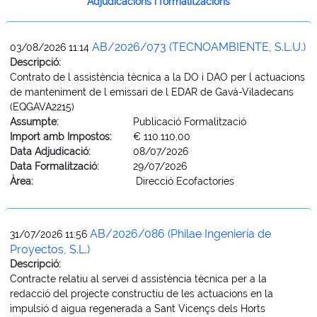
Adjudicacions i formalitzacions
AB/2026/073 (TECNOAMBIENTE, S.L.U.)
03/08/2026 11:14
Descripció:
Contrato de l assistència tècnica a la DO i DAO per l actuacions
de manteniment de l emissari de l EDAR de Gavà-Viladecans
(EQGAVA2215)
Assumpte:
Publicació Formalització
Import amb Impostos:
€ 110.110,00
Data Adjudicació:
08/07/2026
Data Formalització:
29/07/2026
Àrea:
Direcció Ecofactories
AB/2026/086 (Philae Ingeniería de
31/07/2026 11:56
Proyectos, S.L.)
Descripció:
Contracte relatiu al servei d assistència tècnica per a la
redacció del projecte constructiu de les actuacions en la
impulsió d aigua regenerada a Sant Vicençs dels Horts