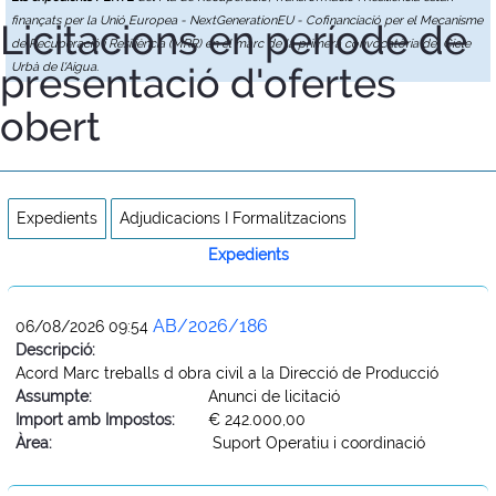
finançats per la Unió Europea - NextGenerationEU - Cofinanciació per el Mecanisme
Licitacions en període de
de Recuperació i Resiliència (MRR) en el marc de la primera convocatòria del Cicle
presentació d'ofertes
Urbà de l'Aigua.
obert
Expedients
Adjudicacions I Formalitzacions
Expedients
AB/2026/186
06/08/2026 09:54
Descripció:
Acord Marc treballs d obra civil a la Direcció de Producció
Assumpte:
Anunci de licitació
Import amb Impostos:
€ 242.000,00
Àrea:
Suport Operatiu i coordinació