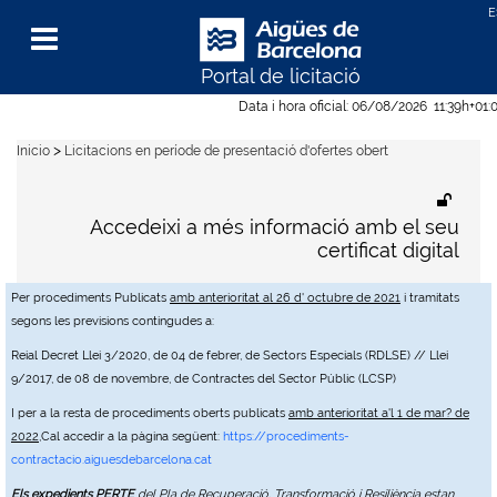
Portal de licitació
Menu
Data i hora oficial:
06/08/2026
11:39h
+01:
>
Inicio
Licitacions en període de presentació d'ofertes obert
Accedeixi a més informació amb el seu
certificat digital
Per procediments Publicats
amb anterioritat al 26 d' octubre de 2021
i tramitats
segons les previsions contingudes a:
Reial Decret Llei 3/2020, de 04 de febrer, de Sectors Especials (RDLSE) // Llei
9/2017, de 08 de novembre, de Contractes del Sector Públic (LCSP)
I per a la resta de procediments oberts publicats
amb anterioritat a'l 1 de mar? de
2022
,Cal accedir a la pàgina següent:
https://procediments-
contractacio.aiguesdebarcelona.cat
Els expedients PERTE
del Pla de Recuperació, Transformació i Resiliència estan