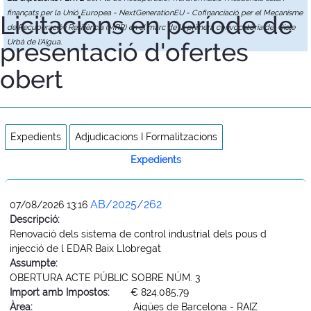
finançats per la Unió Europea - NextGenerationEU - Cofinanciació per el Mecanisme
Licitacions en període de
de Recuperació i Resiliència (MRR) en el marc de la primera convocatòria del Cicle
presentació d'ofertes
Urbà de l'Aigua.
obert
Expedients
Adjudicacions I Formalitzacions
Expedients
AB/2025/262
07/08/2026 13:16
Descripció:
Renovació dels sistema de control industrial dels pous d
injecció de l EDAR Baix Llobregat
Assumpte:
OBERTURA ACTE PÚBLIC SOBRE NÚM. 3
Import amb Impostos:
€ 824.085,79
Àrea:
Aigües de Barcelona - RAIZ