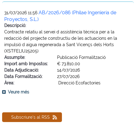
AB/2026/086 (Philae Ingeniería de
31/07/2026 11:56
Proyectos, S.L.)
Descripció:
Contracte relatiu al servei d assistència tècnica per a la
redacció del projecte constructiu de les actuacions en la
impulsió d aigua regenerada a Sant Vicençs dels Horts
(XSTFELIU25205)
Assumpte:
Publicació Formalització
Import amb Impostos:
€ 73.810,00
Data Adjudicació:
14/07/2026
Data Formalització:
27/07/2026
Àrea:
Direcció Ecofactories
Veure més
Subscriure's al RSS