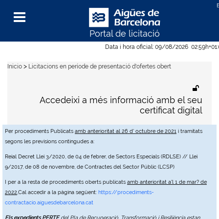
Portal de licitació
Menu
Data i hora oficial:
09/08/2026
02:59h
+01
>
Inicio
Licitacions en període de presentació d'ofertes obert
Accedeixi a més informació amb el seu
certificat digital
Per procediments Publicats
amb anterioritat al 26 d' octubre de 2021
i tramitats
segons les previsions contingudes a:
Reial Decret Llei 3/2020, de 04 de febrer, de Sectors Especials (RDLSE) // Llei
9/2017, de 08 de novembre, de Contractes del Sector Públic (LCSP)
I per a la resta de procediments oberts publicats
amb anterioritat a'l 1 de mar? de
2022
,Cal accedir a la pàgina següent:
https://procediments-
contractacio.aiguesdebarcelona.cat
Els expedients PERTE
del Pla de Recuperació, Transformació i Resiliència estan