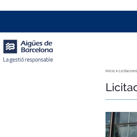
Data i hora oficial:
08/08/2026
02:36h
+01:00 CET
>
Inicio
Licitacions
Licita