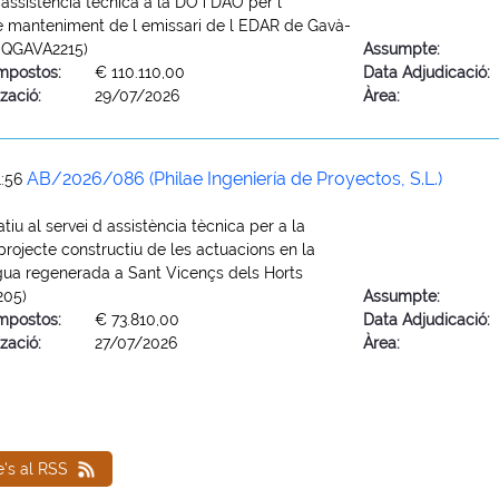
 assistència tècnica a la DO i DAO per l
e manteniment de l emissari de l EDAR de Gavà-
EQGAVA2215)
Assumpte:
mpostos:
€ 110.110,00
Data Adjudicació:
zació:
29/07/2026
Àrea:
AB/2026/086 (Philae Ingeniería de Proyectos, S.L.)
1:56
tiu al servei d assistència tècnica per a la
projecte constructiu de les actuacions en la
gua regenerada a Sant Vicençs dels Horts
205)
Assumpte:
mpostos:
€ 73.810,00
Data Adjudicació:
zació:
27/07/2026
Àrea:
e's al RSS