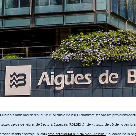
 Publicats
amb anterioritat al 26 d' octubre de 2021
i tramitats segons les previsions cont
3/2020, de 04 de febrer, de Sectors Especials (RDLSE) // Llei 9/2017, de 08 de novembre
e procediments oberts publicats
amb anterioritat a'l 1 de mar? de 2022
,Cal accedir a la pà