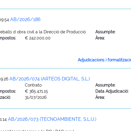
AB/2026/186
09:54
eballs d obra civil a la Direcció de Producció
Assumpte:
mpostos:
€ 242.000,00
Àrea:
Adjudicacions i formalitzac
AB/2026/074 (ARTEOS DIGITAL, S.L.)
09:26
Contrato
Assumpte:
mpostos:
€ 365.471,15
Data Adjudicació:
zació:
31/07/2026
Àrea:
AB/2026/073 (TECNOAMBIENTE, S.L.U.)
1:14