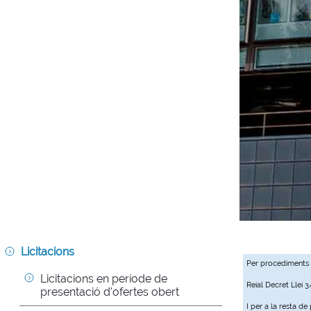
Licitacions
Per procediments
Licitacions en període de 
Reial Decret Llei 
presentació d'ofertes obert
I per a la resta d