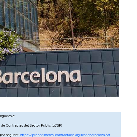
ingudes a:
, de Contractes del Sector Públic (LCSP)
gina següent:
https://procediments-contractacio.aiguesdebarcelona.cat