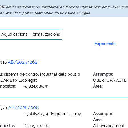
ERTE
del Pla de Recuperació, Transformació i Resiliència estan finançats per la Unió Eur
en el marc de la primera convocatòria del Cicle Urbà de l'Aigua.
Adjudicacions I Formalitzacions
Expedients
AB/2025/262
3:16
s sistema de control industrial dels pous d
Assumpte:
 EDAR Baix Llobregat
OBERTURA ACTE 
mpostos:
€ 824.085,79
Àrea:
AB/2026/008
3:41
250DIV40314 -Migració Liferay
Assumpte:
Àrea:
mpostos:
€ 205.700,00
Aprovisionament