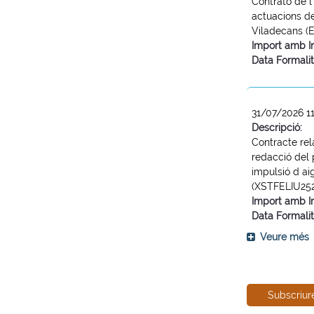
Contrato de l
actuacions d
Viladecans (
Import amb I
Data Formalit
31/07/2026 1
Descripció:
Contracte rela
redacció del 
impulsió d ai
(XSTFELIU25
Import amb I
Data Formalit
Veure més
Subscriur