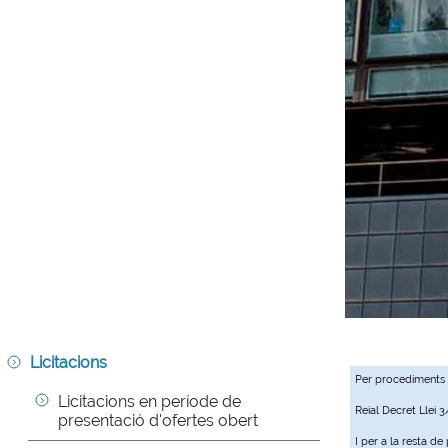
Licitacions
Per procediments
Licitacions en període de 
Reial Decret Llei 
presentació d'ofertes obert
I per a la resta d