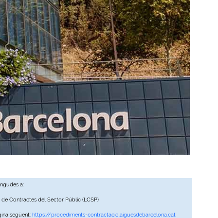
ingudes a:
, de Contractes del Sector Públic (LCSP)
gina següent:
https://procediments-contractacio.aiguesdebarcelona.cat