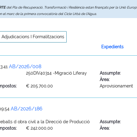
ERTE
del Pla de Recuperació, Transformació i Resiliència estan finançats per la Unió Eur
en el marc de la primera convocatòria del Cicle Urbà de l'Aigua.
Adjudicacions I Formalitzacions
Expedients
AB/2026/008
3:41
250DIV40314 -Migració Liferay
Assumpte:
Àrea:
mpostos:
€ 205.700,00
Aprovisionament
AB/2026/186
09:54
eballs d obra civil a la Direcció de Producció
Assumpte:
mpostos:
€ 242.000,00
Àrea: