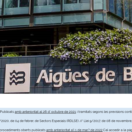
 Publicats
amb anterioritat al 26 d' octubre de 2021
i tramitats segons les previsions cont
3/2020, de 04 de febrer, de Sectors Especials (RDLSE) // Llei 9/2017, de 08 de novembre
e procediments oberts publicats
amb anterioritat a'l 1 de mar? de 2022
,Cal accedir a la pà