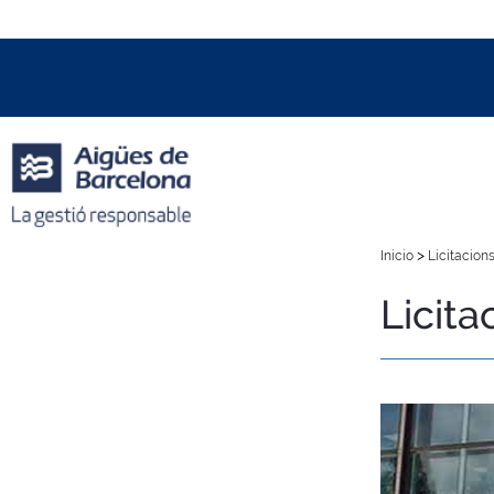
Data i hora oficial:
06/08/2026
22:44h
+01:00 CET
>
Inicio
Licitacions
Licita