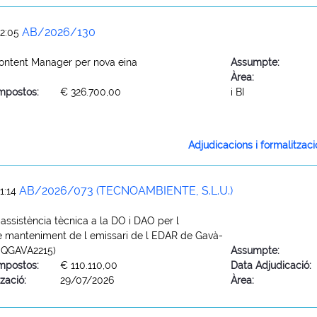
AB/2026/130
12:05
Content Manager per nova eina
Assumpte:
Àrea:
mpostos:
€ 326.700,00
i BI
Adjudicacions i formalitzac
AB/2026/073 (TECNOAMBIENTE, S.L.U.)
1:14
 assistència tècnica a la DO i DAO per l
e manteniment de l emissari de l EDAR de Gavà-
EQGAVA2215)
Assumpte:
mpostos:
€ 110.110,00
Data Adjudicació:
zació:
29/07/2026
Àrea: