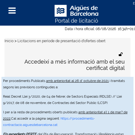
Portal de licitació
Menu
Data i hora oficial:
08/08/2026
16:34h
+01
>
Inicio
Licitacions en període de presentació d'ofertes obert
Accedeixi a més informació amb el seu
certificat digital
Per procediments Publicats
amb anterioritat al 26 d' octubre de 2021
i tramitats
segons les previsions contingudes a:
Reial Decret Llei 3/2020, de 04 de febrer, de Sectors Especials (RDLSE) // Llei
9/2017, de 08 de novembre, de Contractes del Sector Públic (LCSP)
I per a la resta de procediments oberts publicats
amb anterioritat a'l 1 de mar? de
2022
,Cal accedir a la pàgina següent:
https://procediments-
contractacio.aiguesdebarcelona.cat
Els expedients PERTE
del Pla de Recuperació, Transformació i Resiliència estan