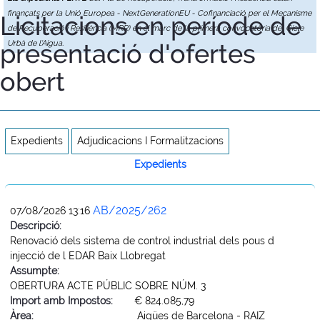
finançats per la Unió Europea - NextGenerationEU - Cofinanciació per el Mecanisme
Licitacions en període de
de Recuperació i Resiliència (MRR) en el marc de la primera convocatòria del Cicle
presentació d'ofertes
Urbà de l'Aigua.
obert
Expedients
Adjudicacions I Formalitzacions
Expedients
AB/2025/262
07/08/2026 13:16
Descripció:
Renovació dels sistema de control industrial dels pous d
injecció de l EDAR Baix Llobregat
Assumpte:
OBERTURA ACTE PÚBLIC SOBRE NÚM. 3
Import amb Impostos:
€ 824.085,79
Àrea:
Aigües de Barcelona - RAIZ