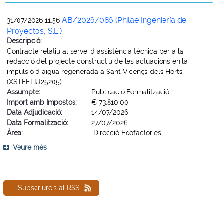
AB/2026/086 (Philae Ingeniería de
31/07/2026 11:56
Proyectos, S.L.)
Descripció:
Contracte relatiu al servei d assistència tècnica per a la
redacció del projecte constructiu de les actuacions en la
impulsió d aigua regenerada a Sant Vicençs dels Horts
(XSTFELIU25205)
Assumpte:
Publicació Formalització
Import amb Impostos:
€ 73.810,00
Data Adjudicació:
14/07/2026
Data Formalització:
27/07/2026
Àrea:
Direcció Ecofactories
Veure més
Subscriure's al RSS