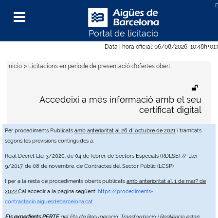
Portal de licitació
Menu
Data i hora oficial:
06/08/2026
10:48h
+01
>
Inicio
Licitacions en període de presentació d'ofertes obert
Accedeixi a més informació amb el seu
certificat digital
Per procediments Publicats
amb anterioritat al 26 d' octubre de 2021
i tramitats
segons les previsions contingudes a:
Reial Decret Llei 3/2020, de 04 de febrer, de Sectors Especials (RDLSE) // Llei
9/2017, de 08 de novembre, de Contractes del Sector Públic (LCSP)
I per a la resta de procediments oberts publicats
amb anterioritat a'l 1 de mar? de
2022
,Cal accedir a la pàgina següent:
https://procediments-
contractacio.aiguesdebarcelona.cat
Els expedients PERTE
del Pla de Recuperació, Transformació i Resiliència estan