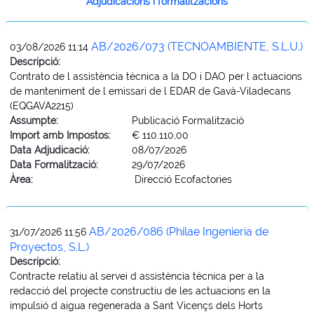
Adjudicacions i formalitzacions
AB/2026/073 (TECNOAMBIENTE, S.L.U.)
03/08/2026 11:14
Descripció:
Contrato de l assistència tècnica a la DO i DAO per l actuacions
de manteniment de l emissari de l EDAR de Gavà-Viladecans
(EQGAVA2215)
Assumpte:
Publicació Formalització
Import amb Impostos:
€ 110.110,00
Data Adjudicació:
08/07/2026
Data Formalització:
29/07/2026
Àrea:
Direcció Ecofactories
AB/2026/086 (Philae Ingeniería de
31/07/2026 11:56
Proyectos, S.L.)
Descripció:
Contracte relatiu al servei d assistència tècnica per a la
redacció del projecte constructiu de les actuacions en la
impulsió d aigua regenerada a Sant Vicençs dels Horts