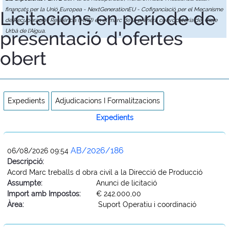
finançats per la Unió Europea - NextGenerationEU - Cofinanciació per el Mecanisme
Licitacions en període de
de Recuperació i Resiliència (MRR) en el marc de la primera convocatòria del Cicle
presentació d'ofertes
Urbà de l'Aigua.
obert
Expedients
Adjudicacions I Formalitzacions
Expedients
AB/2026/186
06/08/2026 09:54
Descripció:
Acord Marc treballs d obra civil a la Direcció de Producció
Assumpte:
Anunci de licitació
Import amb Impostos:
€ 242.000,00
Àrea:
Suport Operatiu i coordinació